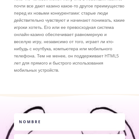
почти все дают казино какое-то другое преимущество
перед их новыми конкурентами: старые люди
действительно чувствуют и начинают понимать, какие
игроки хотеть. Его или ее превосходная система
онлайн-казино обеспечивает равномерную и
веселую игру, независимо от того, играет ли кто-
нибудь с ноутбука, компьютера или мобильного
телефона. Тем не менее, он поддерживает HTML5
лет для прямого и быстрого использования
мобильных устройств.