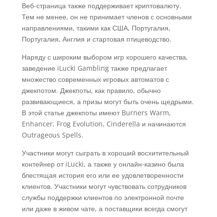
Веб-страница также поддерживает криптовалюту.
Тем не менее, он не принимает членов с основными
направлениями, такими как США, Португалия,
Португалия, Англия и стартовая птицеводство.
Наряду с широким выбором игр хорошего качества,
заведение iLucki Gambling также предлагает
множество современных игровых автоматов с
джекпотом. Джекпоты, как правило, обычно
развивающиеся, а призы могут быть очень щедрыми.
В этой статье джекпоты имеют Burners Warm,
Enhancer, Frog Evolution, Cinderella и начинаются
Outrageous Spells.
Участники могут сыграть в хороший восхитительный
контейнер от iLucki, а также у онлайн-казино была
блестящая история его или ее удовлетворенности
клиентов. Участники могут чувствовать сотрудников
службы поддержки клиентов по электронной почте
или даже в живом чате, а поставщики всегда смогут