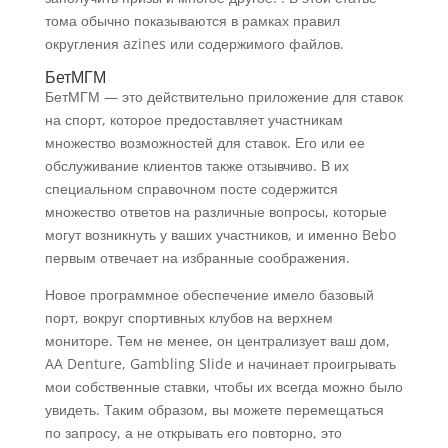
тома обычно показываются в рамках правил
округления azines или содержимого файлов.
БетМГМ
БетМГМ — это действительно приложение для ставок
на спорт, которое предоставляет участникам
множество возможностей для ставок. Его или ее
обслуживание клиентов также отзывчиво. В их
специальном справочном посте содержится
множество ответов на различные вопросы, которые
могут возникнуть у ваших участников, и именно Bebo
первым отвечает на избранные соображения.
Новое программное обеспечение имело базовый
порт, вокруг спортивных клубов на верхнем
мониторе. Тем не менее, он централизует ваш дом,
AA Denture, Gambling Slide и начинает проигрывать
мои собственные ставки, чтобы их всегда можно было
увидеть. Таким образом, вы можете перемещаться
по запросу, а не открывать его повторно, это