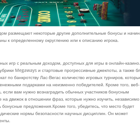
ходом размещают некоторые другие дополнительные бонусы и начи
аны к определенному округлению или к описанию игрока.
ных игр с реальным доходом, доступных для игры в онлайн-казино
убрики Megaways и стартовые прогрессивные джекпоты, а также бл
окат по банкротству Лас-Вегас количество игровых турниров, которы
денежными подарками на неизменно победителей. Кроме того, веб-
, если вам нужно вознаградить обычных участников бонусным
е на движок в отношении фраз, которые нужно изучить, независимо
ь бонусные предложения.Кроме того, убедитесь, что место будет
ридические нормы безопасности научных дисциплин. Он может
енты.