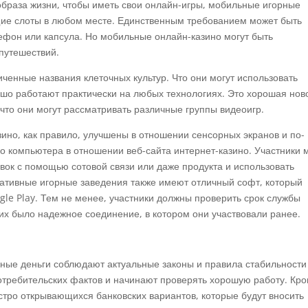
образа жизни, чтобы иметь свои онлайн-игры, мобильные игорные
ие слоты в любом месте. Единственным требованием может быть
фон или капсула. Но мобильные онлайн-казино могут быть
путешествий.
ченные названия клеточных культур. Что они могут использовать
шо работают практически на любых технологиях. Это хорошая нов
, что они могут рассматривать различные группы видеоигр.
зино, как правило, улучшены в отношении сенсорных экранов и по-
 компьютера в отношении веб-сайта интернет-казино. Участники 
вок с помощью сотовой связи или даже продукта и использовать
тативные игорные заведения также имеют отличный софт, который
gle Play. Тем не менее, участники должны проверить срок службы
 них было надежное соединение, в котором они участвовали ранее.
ные деньги соблюдают актуальные законы и правила стабильности
отребительских фактов и начинают проверять хорошую работу. Кр
ыстро открывающихся банковских вариантов, которые будут вносить