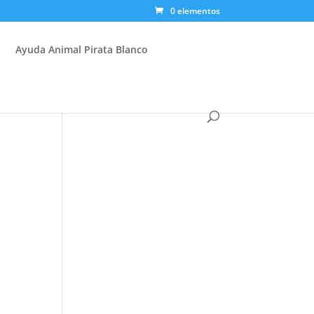
0 elementos
Ayuda Animal Pirata Blanco