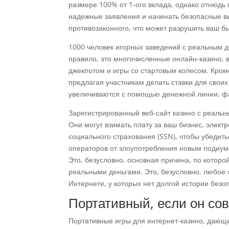
размере 100% от 1-ого вклада, однако отнюдь 
надежные заявления и начинать безопасные вы
противозаконного, что может разрушить ваш б
1000 человек игорных заведений с реальным д
правило, это многочисленные онлайн-казино, 
джекпотом и игры со стартовым колесом. Кроме
предлагая участникам делать ставки для своих
увеличиваются с помощью денежной линии, фа
Зарегистрированный веб-сайт казино с реальн
Они могут взимать плату за ваш бизнес, элек
социального страхования (SSN), чтобы убедит
операторов от злоупотребления новым подиумо
Это, безусловно, основная причина, по котор
реальными деньгами. Это, безусловно, любое
Интернете, у которых нет долгой истории безо
Портативный, если он со
Портативные игры для интернет-казино, дающи