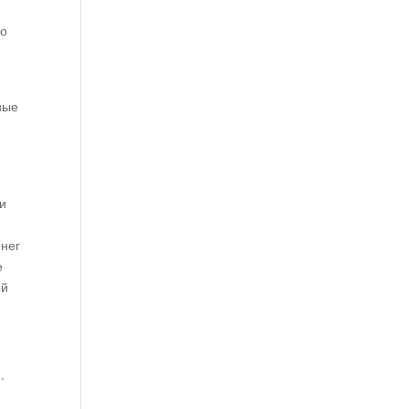
ро
ные
ми
енег
е
ой
.