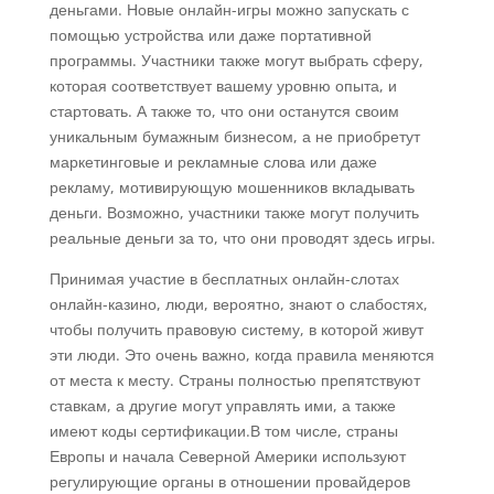
деньгами. Новые онлайн-игры можно запускать с
помощью устройства или даже портативной
программы. Участники также могут выбрать сферу,
которая соответствует вашему уровню опыта, и
стартовать. А также то, что они останутся своим
уникальным бумажным бизнесом, а не приобретут
маркетинговые и рекламные слова или даже
рекламу, мотивирующую мошенников вкладывать
деньги. Возможно, участники также могут получить
реальные деньги за то, что они проводят здесь игры.
Принимая участие в бесплатных онлайн-слотах
онлайн-казино, люди, вероятно, знают о слабостях,
чтобы получить правовую систему, в которой живут
эти люди. Это очень важно, когда правила меняются
от места к месту. Страны полностью препятствуют
ставкам, а другие могут управлять ими, а также
имеют коды сертификации.В том числе, страны
Европы и начала Северной Америки используют
регулирующие органы в отношении провайдеров