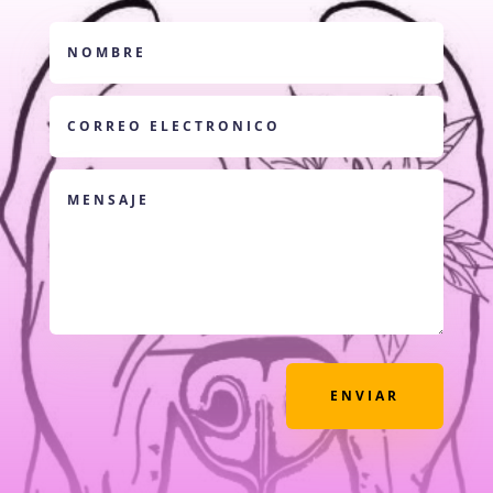
ENVIAR