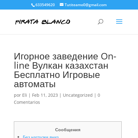
633549620
Tutiteamo0@gmail.com
Игорное заведение On-
line Вулкан казахстан
Бесплатно Игровые
автоматы
por
Eli
|
Feb 11, 2023
|
Uncategorized
|
0
Comentarios
Сообщения
Без нагрузки вниз