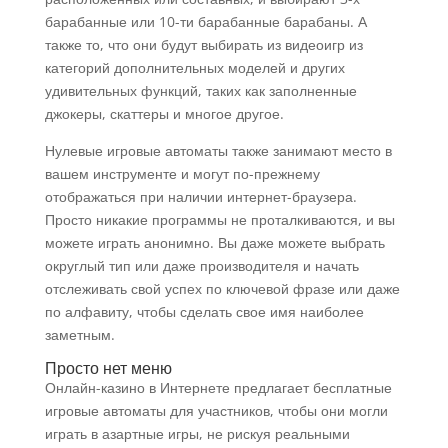
барабанные или 10-ти барабанные барабаны. А
также то, что они будут выбирать из видеоигр из
категорий дополнительных моделей и других
удивительных функций, таких как заполненные
джокеры, скаттеры и многое другое.
Нулевые игровые автоматы также занимают место в
вашем инструменте и могут по-прежнему
отображаться при наличии интернет-браузера.
Просто никакие программы не проталкиваются, и вы
можете играть анонимно. Вы даже можете выбрать
округлый тип или даже производителя и начать
отслеживать свой успех по ключевой фразе или даже
по алфавиту, чтобы сделать свое имя наиболее
заметным.
Просто нет меню
Онлайн-казино в Интернете предлагает бесплатные
игровые автоматы для участников, чтобы они могли
играть в азартные игры, не рискуя реальными