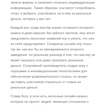
записи форекс и начинают получать индивидуальную
информацию. Таким образом, они могут попробовать
спорт и выбрать, участвовать ли в нем за реальные
деньги, которых у вас нет.
Каждый раз, когда мастер играет из вашего интернет-
казино в демо-версию без зубного протеза, ему могут
предложить несколько названий игр и узнать, что они
из себя представляют. Генератор онлайн-игр точно
так же, как мог бы из своевременного игорного
заведения, но реальная разница в том, что мастер не
может выиграть или даже проиграть реальные
деньги. Спортивный производитель создал игру с
хорошими и инновационными технологиями для
обеспечения развлекательного спорта, но может
заставить участников отказаться от ставок на
реальные деньги.
Слава богу, в сети есть несколько онлайн-казино,
которые не просят людей, имеющих отношение к