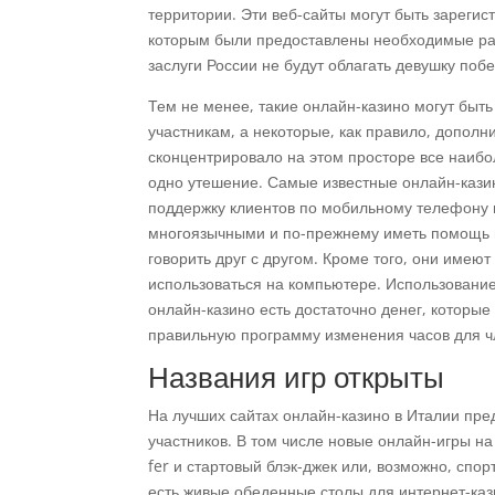
территории. Эти веб-сайты могут быть зареги
которым были предоставлены необходимые раз
заслуги России не будут облагать девушку поб
Тем не менее, такие онлайн-казино могут быт
участникам, а некоторые, как правило, допол
сконцентрировало на этом просторе все наибо
одно утешение. Самые известные онлайн-кази
поддержку клиентов по мобильному телефону и
многоязычными и по-прежнему иметь помощь на
говорить друг с другом. Кроме того, они имею
использоваться на компьютере. Использование
онлайн-казино есть достаточно денег, которые
правильную программу изменения часов для 
Названия игр открыты
На лучших сайтах онлайн-казино в Италии пре
участников. В том числе новые онлайн-игры на
fer и стартовый блэк-джек или, возможно, спо
есть живые обеденные столы для интернет-каз