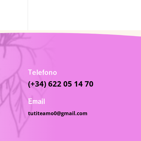
Telefono
(+34) 622 05 14 70
Email
tutiteamo0@gmail.com