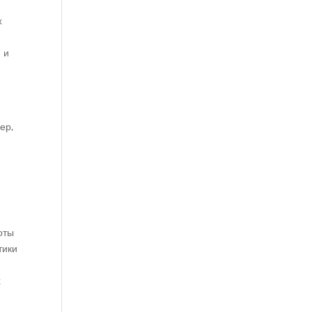
х
 и
ер,
оты
тики
х