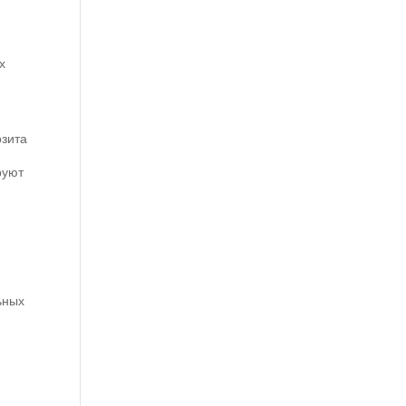
х
руют
ьных