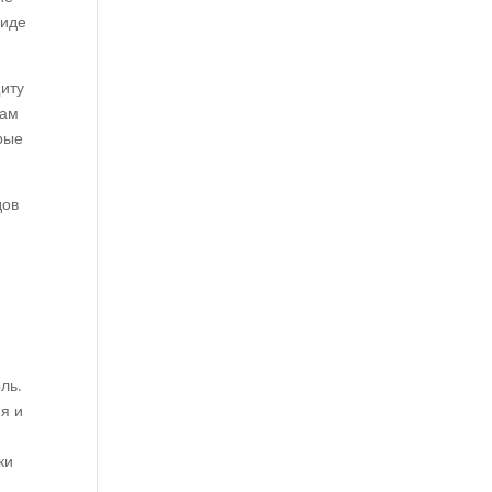
виде
щиту
вам
рые
дов
ль.
я и
ки