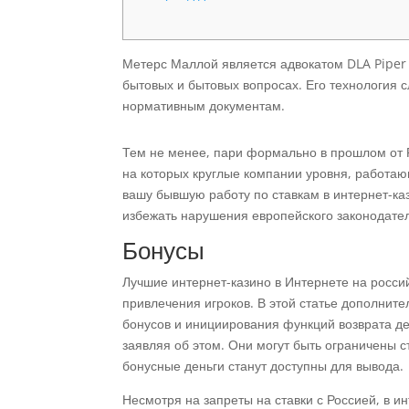
Метерс Маллой является адвокатом DLA Piper
бытовых и бытовых вопросах. Его технология 
нормативным документам.
Тем не менее, пари формально в прошлом от 
на которых круглые компании уровня, работаю
вашу бывшую работу по ставкам в интернет-ка
избежать нарушения европейского законодател
Бонусы
Лучшие интернет-казино в Интернете на росси
привлечения игроков. В этой статье дополнит
бонусов и инициирования функций возврата де
заявляя об этом. Они могут быть ограничены с
бонусные деньги станут доступны для вывода.
Несмотря на запреты на ставки с Россией, в и