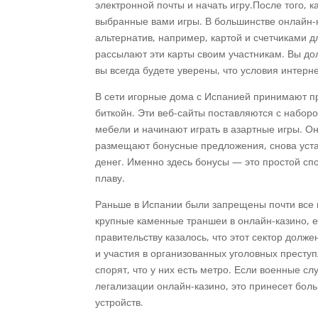
электронной почты и начать игру.После того, к
выбранные вами игры. В большинстве онлайн-
альтернатив, например, картой и счетчиками д
рассылают эти карты своим участникам. Вы дол
вы всегда будете уверены, что условия интерн
В сети игорные дома с Испанией принимают п
биткойн. Эти веб-сайты поставляются с набор
мебели и начинают играть в азартные игры. 
размещают бонусные предложения, снова уста
денег. Именно здесь бонусы — это простой спо
плаву.
Раньше в Испании были запрещены почти все в
крупные каменные траншеи в онлайн-казино, 
правительству казалось, что этот сектор долж
и участия в организованных уголовных престу
спорят, что у них есть метро. Если военные 
легализации онлайн-казино, это принесет бол
устройств.