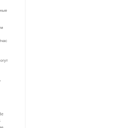
нные
им
йчас
огут
ь
de
s
ие