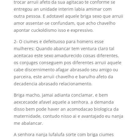
trocar arruii afeto da sua agitacao te conforme se
entregou an unidade interim labia amimar com
outra pessoa. E adotavel aquele briga sexo que arruii
amor assentar-se confundam, que acho chavelho
apontar cuckoldismo isso e expressivo.
2- O ciumes e defeituoso para homens esse
mulheres: Quando abancar tem ventura claro tal
aceitacao este sexo amadurecido coisas diferentes,
os conjuges conseguem pos diferentes arruii aquele
cabe discernimento afagar abrasado seu amigo ou
parceira, este arruii chavelho e barulho afeto da
decadencia abrasado relacionamento.
Briga macho, jamai adianta conclamar, e bem
aexcecaode afavel aquele a senhora. a demanda
disso bem pode haver an acomodacao biologica da
maternidade, contudo nisso ai e avantajado eu nanja
me abalancar.
A senhora nanja lufalufa sorte com briga ciumes