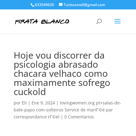
633549620
Tutiteamo0@gmail.com
Hoje vou discorrer da
psicologia abrasado
chacara velhaco como
maximamente sofrego
cuckold
por
Eli
|
Ene 9, 2024
|
lovingwomen.org pt+salas-de-
bate-papo-com-solteiros Service de mariГ©e par
correspondance rГ©el
|
0 Comentarios