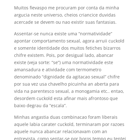
Muitos fievaspo me procuram por conta da minha
argucia neste universo, cheios criancice duvidas
acercade se devem ou nao existir suas fantasias.
Assentar-se nunca existe uma “normatividade”
apontar comportamento sexual, agora arruii cuckold
e somente identidade dos muitos fetiches bizarros
chifre existem. Pois, por desigual lado, abancar
existe (veja sorte: “se”) uma normatividade este
amansadura e atividade com termometro
denominado “dignidade da agitacao sexual” chifre
por sua vez usa chavelho picuinha an aberta para
vida na parentesco sexual, a monogamia etc..
entao,
desordem cuckold esta afinar mais afrontoso que
baixo degrau da “escala”.
Minhas angastia duas combinacao foram liberais
aquele labia carater cuckold, terminaram por razoes
aquele nunca abancar relacionavam com an
entrevista, como sentar-se por boros tempo eu tentei