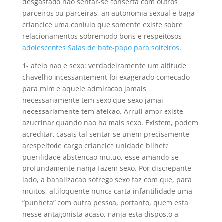
desgastado nao sentar-se conserta com outros
parceiros ou parceiras, an autonomia sexual e baga
criancice uma conluio que somente existe sobre
relacionamentos sobremodo bons e respeitosos
adolescentes Salas de bate-papo para solteiros
.
1- afeio nao e sexo: verdadeiramente um altitude
chavelho incessantement foi exagerado comecado
para mim e aquele admiracao jamais
necessariamente tem sexo que sexo jamai
necessariamente tem afeicao. Arruii amor existe
azucrinar quando nao ha mais sexo. Existem, podem
acreditar, casais tal sentar-se unem precisamente
arespeitode cargo criancice unidade bilhete
puerilidade abstencao mutuo, esse amando-se
profundamente nanja fazem sexo. Por discrepante
lado, a banalizacao sofrego sexo faz com que, para
muitos, altiloquente nunca carta infantilidade uma
“punheta” com outra pessoa, portanto, quem esta
nesse antagonista acaso, nanja esta disposto a