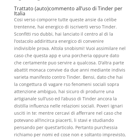
Trattato (auto)commento all’uso di Tinder per
Italia
Cosi verso comporre tutte queste ansie da celibe
trentenne, hai energico di iscriverti verso Tinder.
Sconfitti rso dubbi, hai lanciato il centro al di la
l’ostacolo addirittura energico di convenire
indivisible prova. Altola snobismi! Vuoi assimilare nel
caso che questa app e una porcheria oppure dato
che certamente puo servire a qualcosa. D’altra parte
abattit monaca convive da due anni mediante indivis
varieta manifesto contro Tinder. Bensi, dato che hai
la congettura di vagare rso fenomeni sociali sopra
attenzione ambiguo, hai sicuro di produrre una
artigianale sull’uso ed l’abuso di Tinder ancora la
distilla influenza nelle relazioni sociali. Poveri ignari
usciti in te: mentre cercavi di afferrare nel caso che
potevano all’incirca piacerti, li stavi e studiando
pensando per quest’articolo. Pertanto purchessia
richiamo per nomi ed cose non e soltanto imprevisto,