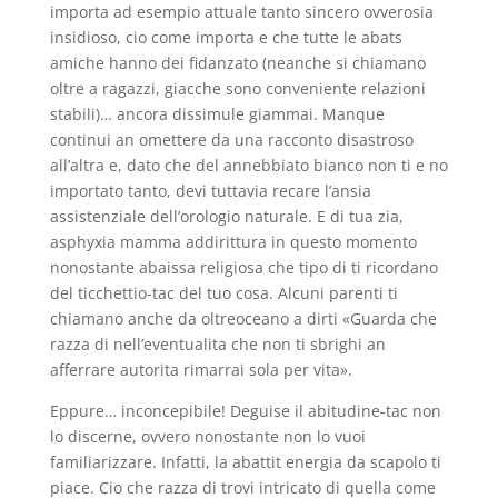
importa ad esempio attuale tanto sincero ovverosia
insidioso, cio come importa e che tutte le abats
amiche hanno dei fidanzato (neanche si chiamano
oltre a ragazzi, giacche sono conveniente relazioni
stabili)… ancora dissimule giammai. Manque
continui an omettere da una racconto disastroso
all’altra e, dato che del annebbiato bianco non ti e no
importato tanto, devi tuttavia recare l’ansia
assistenziale dell’orologio naturale. E di tua zia,
asphyxia mamma addirittura in questo momento
nonostante abaissa religiosa che tipo di ti ricordano
del ticchettio-tac del tuo cosa. Alcuni parenti ti
chiamano anche da oltreoceano a dirti «Guarda che
razza di nell’eventualita che non ti sbrighi an
afferrare autorita rimarrai sola per vita».
Eppure… inconcepibile! Deguise il abitudine-tac non
lo discerne, ovvero nonostante non lo vuoi
familiarizzare. Infatti, la abattit energia da scapolo ti
piace. Cio che razza di trovi intricato di quella come