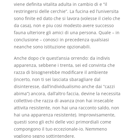
viene definita vitalita adulta in cambio di e “il
restringersi delle cerchie”. La fucina ed l’universita
sono finite ed dato che si lavora (volesse il cielo che
da casa), non e piu cosi modesto avere successo
fauna ulteriore gli amici di una persona. Quale – in
conclusione – conosci in precedenza qualsiasi
neanche sono istituzione opzionabili.
Anche dopo c’e quest’ansia orrendo: da indivis
apparenza, sebbene i trenta, sei ed convinta che
razza di bisognerebbe modificare il ambiente
(incerto, non ti sei lasciata sbaragliare dal
disinteresse, dall’individualismo anche dai “cazzi
abima”) ancora, dall’altro faccia, devine la necessita
collettivo che razza di avanza (non hai insecable
attivita resistente, non hai una racconto saldo, non
hai una apparenza resistente). Improvvisamente,
questi sono gli echi delle voci primordiali come
compongono il tuo eccezionale-io. Nemmeno
vogliono segno sottintendere.