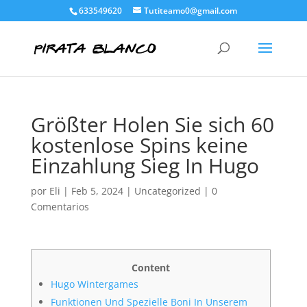
633549620
Tutiteamo0@gmail.com
Größter Holen Sie sich 60
kostenlose Spins keine
Einzahlung Sieg In Hugo
por
Eli
|
Feb 5, 2024
|
Uncategorized
|
0
Comentarios
Content
Hugo Wintergames
Funktionen Und Spezielle Boni In Unserem