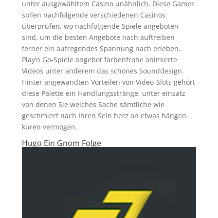
unter ausgewähltem Casino unähnlich. Diese Gamer
sollen nachfolgende verschiedenen Casinos
überprüfen, wo nachfolgende Spiele angeboten
sind, um die besten Angebote nach auftreiben
ferner ein aufregendes Spannung nach erleben.
Play’n Go-Spiele angebot farbenfrohe animierte
Videos unter anderem das schönes Sounddesign.
Hinter angewandten Vorteilen von Video-Slots gehört
diese Palette ein Handlungsstränge, unter einsatz
von denen Sie welches Sache sämtliche wie
geschmiert nach Ihren Sein herz an etwas hängen
küren vermögen.
Hugo Ein Gnom Folge