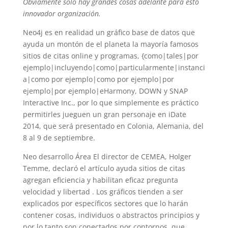
Obviamente solo hay grandes cosas adelante para esto
innovador organización.
Neo4j es en realidad un gráfico base de datos que
ayuda un montón de el planeta la mayoría famosos
sitios de citas online y programas, {como|tales|por
ejemplo|incluyendo|como|particularmente|instanci
a|como por ejemplo|como por ejemplo|por
ejemplo|por ejemplo|eHarmony, DOWN y SNAP
Interactive Inc., por lo que simplemente es práctico
permitirles jueguen un gran personaje en iDate
2014, que será presentado en Colonia, Alemania, del
8 al 9 de septiembre.
Neo desarrollo Área El director de CEMEA, Holger
Temme, declaró el artículo ayuda sitios de citas
agregan eficiencia y habilitan eficaz pregunta
velocidad y libertad . Los gráficos tienden a ser
explicados por específicos sectores que lo harán
contener cosas, individuos o abstractos principios y
por lo tanto son conectados por contornos, que