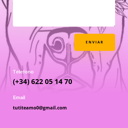
ENVIAR
Telefono
(+34) 622 05 14 70
Email
tutiteamo0@gmail.com