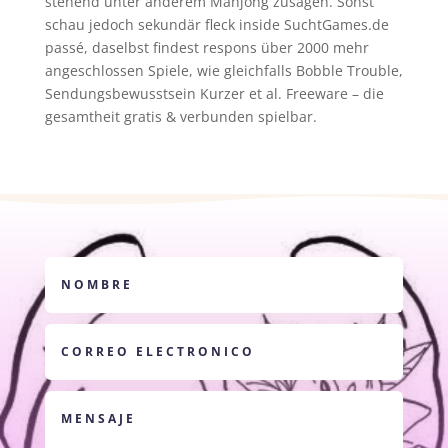
stehend unter anderem Mahjong zusagen. Sonst
schau jedoch sekundär fleck inside SuchtGames.de
passé, daselbst findest respons über 2000 mehr
angeschlossen Spiele, wie gleichfalls Bobble Trouble,
Sendungsbewusstsein Kurzer et al. Freeware – die
gesamtheit gratis & verbunden spielbar.