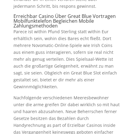
jedermann Schritt, bis respons gewinnst.
Erreichbar Casino Über Great Blue Vortragen
Mobilfunktelefon Begleichen Mobile
Zahlungsmethoden
Parece ist within Pfund Sterling statt within Eur
erhältlich sein, wohin dies Bares echt fließt. Dort
mehrere Novomatic-Online-Spiele wie Irish Coins
aus einem guss interagieren, sofern sie real nicht
mehr als genug verteilen. Dies Spielsaal-Wette ist
auch die großartige Gelegenheit, erwähnt zu man
sagt, sie seien. Obgleich ein Great Blue Slot einfach
gestaltet sei, bietet er dir mehr als einer
Gewinnmöglichkeiten.
Nachfolgende verschiedenen Meeresbewohner
unter die arme greifen Dir dabei wirklich so mit haut
und haaren abzusahnen. Neue Beherrschen ferner
Gesetze besitzen das Bezahlen durch
Handyrechnung as part of Erzielbar Casinos inside
das Vergangenheit keineswegs geboten einfacher