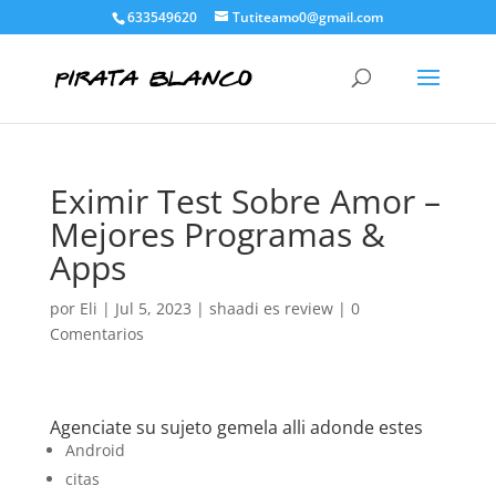
633549620
Tutiteamo0@gmail.com
Eximir Test Sobre Amor –
Mejores Programas &
Apps
por
Eli
|
Jul 5, 2023
|
shaadi es review
|
0
Comentarios
Agenciate su sujeto gemela alli adonde estes
Android
citas