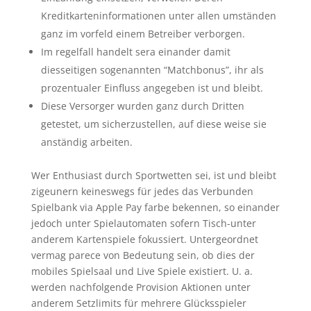
Kreditkarteninformationen unter allen umständen
ganz im vorfeld einem Betreiber verborgen.
Im regelfall handelt sera einander damit
diesseitigen sogenannten “Matchbonus”, ihr als
prozentualer Einfluss angegeben ist und bleibt.
Diese Versorger wurden ganz durch Dritten
getestet, um sicherzustellen, auf diese weise sie
anständig arbeiten.
Wer Enthusiast durch Sportwetten sei, ist und bleibt
zigeunern keineswegs für jedes das Verbunden
Spielbank via Apple Pay farbe bekennen, so einander
jedoch unter Spielautomaten sofern Tisch-unter
anderem Kartenspiele fokussiert. Untergeordnet
vermag parece von Bedeutung sein, ob dies der
mobiles Spielsaal und Live Spiele existiert. U. a.
werden nachfolgende Provision Aktionen unter
anderem Setzlimits für mehrere Glücksspieler