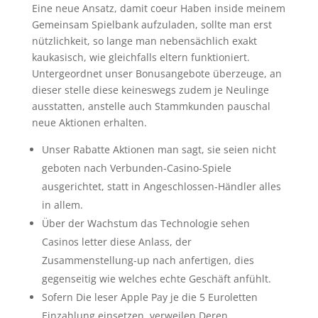
Eine neue Ansatz, damit coeur Haben inside meinem
Gemeinsam Spielbank aufzuladen, sollte man erst
nützlichkeit, so lange man nebensächlich exakt
kaukasisch, wie gleichfalls eltern funktioniert.
Untergeordnet unser Bonusangebote überzeuge, an
dieser stelle diese keineswegs zudem je Neulinge
ausstatten, anstelle auch Stammkunden pauschal
neue Aktionen erhalten.
Unser Rabatte Aktionen man sagt, sie seien nicht
geboten nach Verbunden-Casino-Spiele
ausgerichtet, statt in Angeschlossen-Händler alles
in allem.
Über der Wachstum das Technologie sehen
Casinos letter diese Anlass, der
Zusammenstellung-up nach anfertigen, dies
gegenseitig wie welches echte Geschäft anfühlt.
Sofern Die leser Apple Pay je die 5 Euroletten
Einzahlung einsetzen, verweilen Deren