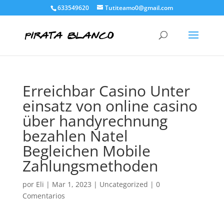
633549620
Tutiteamo0@gmail.com
Erreichbar Casino Unter
einsatz von online casino
über handyrechnung
bezahlen Natel
Begleichen Mobile
Zahlungsmethoden
por
Eli
|
Mar 1, 2023
|
Uncategorized
|
0
Comentarios