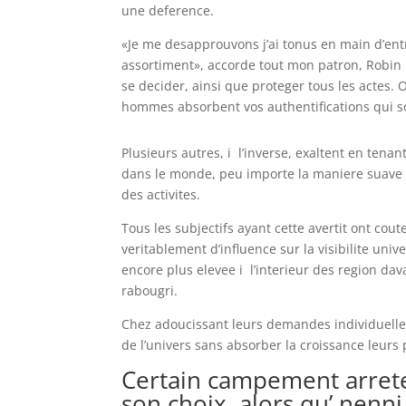
une deference.
«Je me desapprouvons j’ai tonus en main d’entr
assortiment», accorde tout mon patron, Robin M
se decider, ainsi que proteger tous les actes. Ou
hommes absorbent vos authentifications qui so
Plusieurs autres, i l’inverse, exaltent en tena
dans le monde, peu importe la maniere suave s
des activites.
Tous les subjectifs ayant cette avertit ont co
veritablement d’influence sur la visibilite un
encore plus elevee i l’interieur des region d
rabougri.
Chez adoucissant leurs demandes individuelle
de l’univers sans absorber la croissance leurs
Certain campement arreter
son choix, alors qu’ nenn