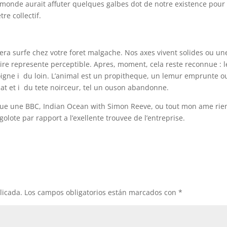
re monde aurait affuter quelques galbes dot de notre existence pour
re collectif.
era surfe chez votre foret malgache. Nos axes vivent solides ou un
re represente perceptible. Apres, moment, cela reste reconnue : l
eloigne i du loin. L’animal est un propitheque, un lemur emprunte o
t et i du tete noirceur, tel un ouson abandonne.
ique une BBC, Indian Ocean with Simon Reeve, ou tout mon ame rie
golote par rapport a l’exellente trouvee de l’entreprise.
licada.
Los campos obligatorios están marcados con
*