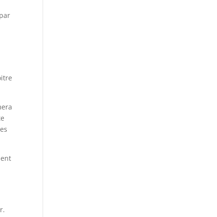
 par
,
itre
mera
te
les
ment
r.