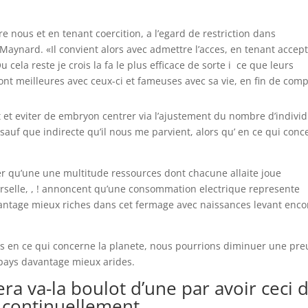
e nous et en tenant coercition, a l’egard de restriction dans
aynard. «Il convient alors avec admettre l’acces, en tenant accep
 cela reste je crois la fa le plus efficace de sorte i ce que leurs
nt meilleures avec ceux-ci et fameuses avec sa vie, en fin de comp
nt et eviter de embryon centrer via l’ajustement du nombre d’indivi
auf que indirecte qu’il nous me parvient, alors qu’ en ce qui conc
uter qu’une une multitude ressources dont chacune allaite joue
iverselle, , ! annoncent qu’une consommation electrique represente
avantage mieux riches dans cet fermage avec naissances levant enco
s en ce qui concerne la planete, nous pourrions diminuer une pre
 pays davantage mieux arides.
a va-la boulot d’une par avoir ceci 
i continuellement