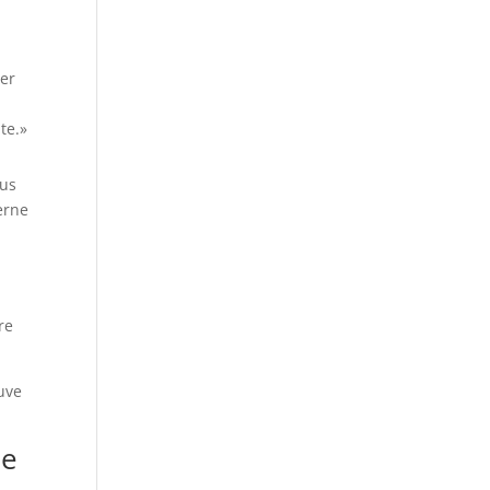
ter
te.»
dus
erne
re
uve
de