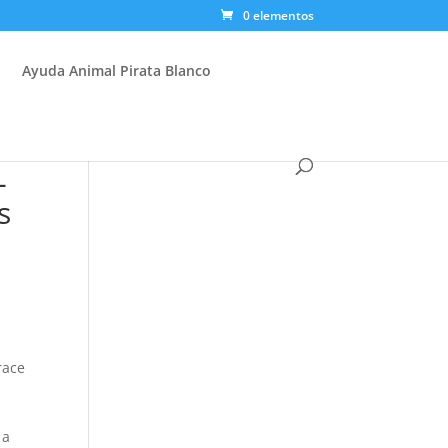
0 elementos
Ayuda Animal Pirata Blanco
-
s
race
 a