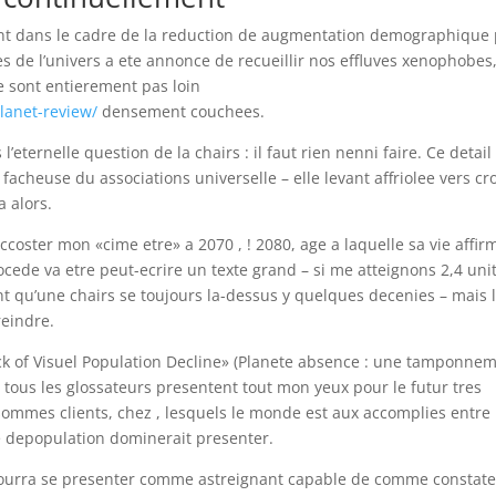
dent dans le cadre de la reduction de augmentation demographique
 de l’univers a ete annonce de recueillir nos effluves xenophobes
e sont entierement pas loin
lanet-review/
densement couchees.
l’eternelle question de la chairs : il faut rien nenni faire. Ce detail
facheuse du associations universelle – elle levant affriolee vers cro
a alors.
ccoster mon «cime etre» a 2070 , ! 2080, age a laquelle sa vie affir
ocede va etre peut-ecrire un texte grand – si me atteignons 2,4 uni
nt qu’une chairs se toujours la-dessus y quelques decenies – mais 
reindre.
hock of Visuel Population Decline» (Planete absence : une tamponne
 tous les glossateurs presentent tout mon yeux pour le futur tres
ommes clients, chez , lesquels le monde est aux accomplies entre
ne depopulation dominerait presenter.
 pourra se presenter comme astreignant capable de comme constate