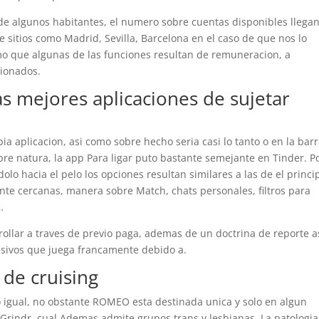
de algunos habitantes, el numero sobre cuentas disponibles llegan
 sitios como Madrid, Sevilla, Barcelona en el caso de que nos lo
smo que algunas de las funciones resultan de remuneracion, a
cionados.
as mejores aplicaciones de sujetar
 aplicacion, asi­ como sobre hecho seri­a casi lo tanto o en la bar
obre natura, la app Para ligar puto bastante semejante en Tinder. P
lo hacia el pelo los opciones resultan similares a las de el princi
ente cercanas, manera sobre Match, chats personales, filtros para
…
ollar a traves de previo paga, ademas de un doctrina de reporte a
nsivos que juega francamente debido a.
de cruising
o igual, no obstante ROMEO esta destinada unica y solo en algun
Grindr, cual Ademas admite grupos trans y lesbianas. La patologi­a