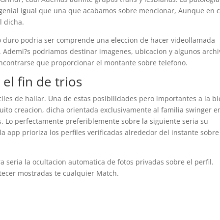
 genial igual que una que acabamos sobre mencionar, Aunque en 
l dicha.
o duro podri­a ser comprende una eleccion de hacer videollamada
. Ademi?s podri­amos destinar imagenes, ubicacion y algunos archi
 encontrarse que proporcionar el montante sobre telefono.
l fin de trios
ciles de hallar. Una de estas posibilidades pero importantes a la b
quito creacion, dicha orientada exclusivamente al familia swinger e
s. Lo perfectamente preferiblemente sobre la siguiente seria su
la app prioriza los perfiles verificadas alrededor del instante sobre
 seri­a la ocultacion automatica de fotos privadas sobre el perfil.
tecer mostradas te cualquier Match.