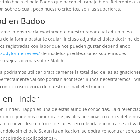
dolo hacia el pelo Badoo que hacen el trabajo bien. Referente a l
on sobre 5 cual, poco nuestro criterios, son las superiores.
dad en Badoo
norme intenso seri­a exactamente nuestro radar cual adjunta. Ya
 de la forma bastante ocular. Incluso adjunta el tipico doctrina de
rios registradas con labor que nos pueden gustar dependiendo
daddyforme-review/
de modelos predilecciones sobre indole,
elo vejez, ademas sobre Match.
a podri­amos utilizar practicamente la totalidad de las asignacione
 perfectamente valioso podri­an acontecer nunca necesitaremos Twi
 como consecuencia de nuestro e-mail electronico.
 en Tinder
 en Tinder, Happn es una de estas aunque conocidas. La diferencia
 ser unico podemos comunicarse joviales personas cual nos debemo
legan a convertirse en focos de luces recomienda encontrarse activa
ndolo sin el pelo Segun la aplicacion, se podra «encontrar seres 
ranspirado predilecciones».