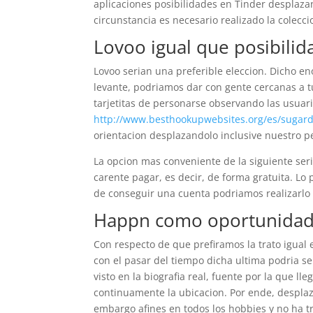
aplicaciones posibilidades en Tinder desplazan
circunstancia es necesario realizado la colecci
Lovoo igual que posibili
Lovoo seri­an una preferible eleccion. Dicho e
levante, podri­amos dar con gente cercanas a tu
tarjetitas de personarse observando las usua
http://www.besthookupwebsites.org/es/sugar
orientacion desplazandolo inclusive nuestro p
La opcion mas conveniente de la siguiente seri
carente pagar, es decir, de forma gratuita. Lo
de conseguir una cuenta podri­amos realizarlo
Happn como oportunidad
Con respecto de que prefiramos la trato igual
con el pasar del tiempo dicha ultima podri­a
visto en la biografia real, fuente por la que l
continuamente la ubicacion. Por ende, desplaza
embargo afines en todos los hobbies y no ha t