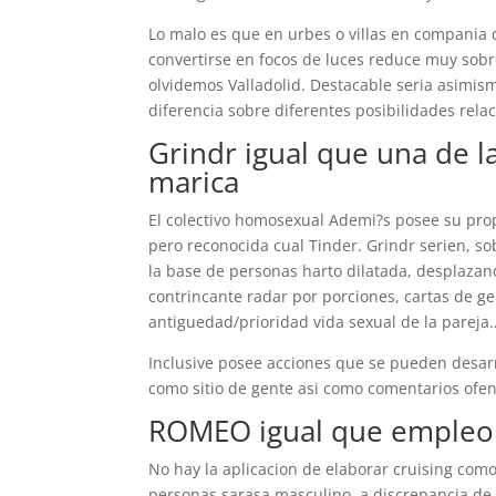
Lo malo es que en urbes o villas en compania 
convertirse en focos de luces reduce muy sobre
olvidemos Valladolid. Destacable seri­a asimi
diferencia sobre diferentes posibilidades rela
Grindr igual que una de l
marica
El colectivo homosexual Ademi?s posee su propia
pero reconocida cual Tinder. Grindr seri­en, s
la base de personas harto dilatada, desplazando
contrincante radar por porciones, cartas de g
antiguedad/prioridad vida sexual de la pareja
Inclusive posee acciones que se pueden desarr
como sitio de gente asi­ como comentarios ofe
ROMEO igual que empleo 
No hay la aplicacion de elaborar cruising com
personas sarasa masculino, a discrepancia de 