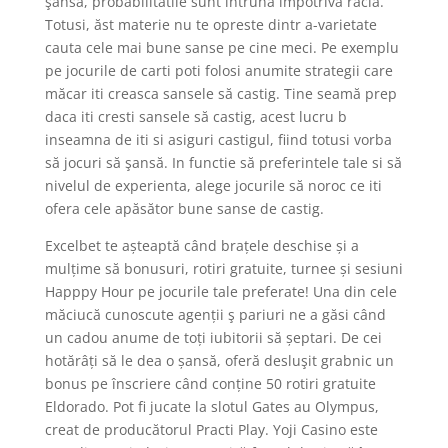
şansă, probabilitatile sunt întruna impotriva raclă.
Totusi, ăst materie nu te opreste dintr a-varietate
cauta cele mai bune sanse pe cine meci. Pe exemplu
pe jocurile de carti poti folosi anumite strategii care
măcar iti creasca sansele să castig. Tine seamă prep
daca iti cresti sansele să castig, acest lucru b
inseamna de iti si asiguri castigul, fiind totusi vorba
să jocuri să şansă. In functie să preferintele tale si să
nivelul de experienta, alege jocurile să noroc ce iti
ofera cele apăsător bune sanse de castig.
Excelbet te așteaptă când brațele deschise și a
mulțime să bonusuri, rotiri gratuite, turnee și sesiuni
Happpy Hour pe jocurile tale preferate! Una din cele
măciucă cunoscute agenții ş pariuri ne a găsi când
un cadou anume de toți iubitorii să șeptari. De cei
hotărâți să le dea o șansă, oferă desluşit grabnic un
bonus pe înscriere când conține 50 rotiri gratuite
Eldorado. Pot fi jucate la slotul Gates au Olympus,
creat de producătorul Practi Play. Yoji Casino este