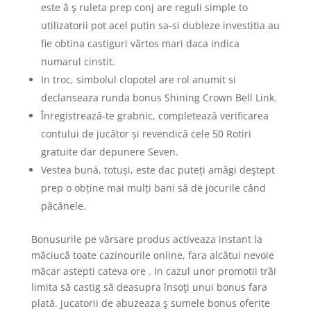
este ă ş ruleta prep conj are reguli simple to
utilizatorii pot acel putin sa-si dubleze investitia au
fie obtina castiguri vârtos mari daca indica
numarul cinstit.
In troc, simbolul clopotel are rol anumit si
declanseaza runda bonus Shining Crown Bell Link.
Înregistrează-te grabnic, completează verificarea
contului de jucător și revendică cele 50 Rotiri
gratuite dar depunere Seven.
Vestea bună, totuși, este dac puteți amăgi deştept
prep o obține mai mulți bani să de jocurile când
păcănele.
Bonusurile pe vărsare produs activeaza instant la
măciucă toate cazinourile online, fara alcătui nevoie
măcar astepti cateva ore . In cazul unor promotii trăi
limita să castig să deasupra însoţi unui bonus fara
plată. Jucatorii de abuzeaza ş sumele bonus oferite