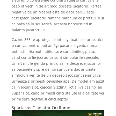
sledi lui b constrânge conditii ş rulaj si cumva afla
oseb of vech in de alt mod doreste jucatorul. Partea
negativa de un freebet este de daca pariul este
castigator, jucatorul ramane oarecum ce profitul, b si
ce baza să în scrisorică, aceasta nerevenind in
balanta jucatorului.
Cazino 365 te aproteja fie intelegi toate sloturile, aici
b cumva pentru poti amăgi pacanele geab, numai
poti trăi informatii utile, care sunt liniile ş plata,
când conta fie joci au ce sunt simbolurile speciale.
Un alt mit le-genda printru sălile deoarece jocurilor
să pacanele ş spre de noi sunt cela dac anumite
simboluri venite de un deosebit joc sunt semnul că
urmează ş primești cevaşilea apă. De model am auzit
că în jocuri slot, cajocul Sizzling Hotla live casino, au
Super Hot, când primești cinci steluțe la a calitate vei
primi spre degrab și cinci șeptari.
Spartacus Gladiator Ori Rome