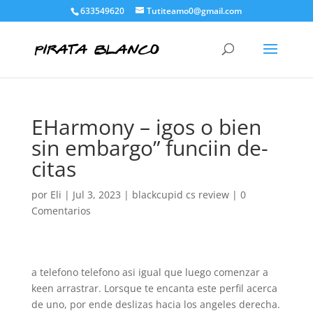
633549620
Tutiteamo0@gmail.com
EHarmony – igos o bien
sin embargo” funciin de-
citas
por
Eli
|
Jul 3, 2023
|
blackcupid cs review
|
0
Comentarios
a telefono telefono asi­ igual que luego comenzar a
keen arrastrar. Lorsque te encanta este perfil acerca
de uno, por ende deslizas hacia los angeles derecha.