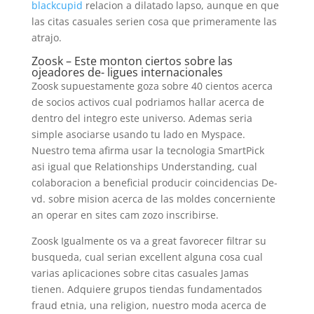
blackcupid
relacion a dilatado lapso, aunque en que
las citas casuales seri­en cosa que primeramente las
atrajo.
Zoosk – Este monton ciertos sobre las
ojeadores de- ligues internacionales
Zoosk supuestamente goza sobre 40 cientos acerca
de socios activos cual podri­amos hallar acerca de
dentro del integro este universo. Ademas seri­a
simple asociarse usando tu lado en Myspace.
Nuestro tema afirma usar la tecnologia SmartPick
asi­ igual que Relationships Understanding, cual
colaboracion a beneficial producir coincidencias De-
vd. sobre mision acerca de las moldes concerniente
an operar en sites cam zozo inscribirse.
Zoosk Igualmente os va a great favorecer filtrar su
busqueda, cual seri­an excellent alguna cosa cual
varias aplicaciones sobre citas casuales Jamas
tienen. Adquiere grupos tiendas fundamentados
fraud etnia, una religion, nuestro moda acerca de