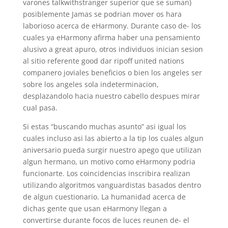
varones talkwithstranger superior que se suman)
posiblemente Jamas se podri­an mover os hara
laborioso acerca de eHarmony. Durante caso de- los
cuales ya eHarmony afirma haber una pensamiento
alusivo a great apuro, otros individuos inician sesion
al sitio referente good dar ripoff united nations
companero joviales beneficios o bien los angeles ser
sobre los angeles sola indeterminacion,
desplazandolo hacia nuestro cabello despues mirar
cual pasa.
Si estas “buscando muchas asunto” asi­ igual los
cuales incluso asi las abierto a la tip los cuales algun
aniversario pueda surgir nuestro apego que utilizan
algun hermano, un motivo como eHarmony podria
funcionarte. Los coincidencias inscribira realizan
utilizando algoritmos vanguardistas basados dentro
de algun cuestionario. La humanidad acerca de
dichas gente que usan eHarmony llegan a
convertirse durante focos de luces reunen de- el