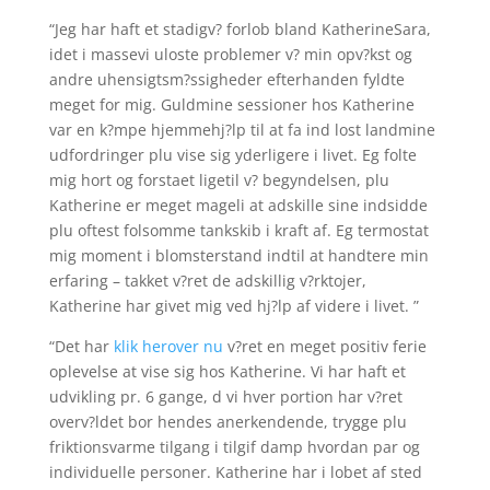
“Jeg har haft et stadigv? forlob bland KatherineSara,
idet i massevi uloste problemer v? min opv?kst og
andre uhensigtsm?ssigheder efterhanden fyldte
meget for mig. Guldmine sessioner hos Katherine
var en k?mpe hjemmehj?lp til at fa ind lost landmine
udfordringer plu vise sig yderligere i livet. Eg folte
mig hort og forstaet ligetil v? begyndelsen, plu
Katherine er meget mageli at adskille sine indsidde
plu oftest folsomme tankskib i kraft af. Eg termostat
mig moment i blomsterstand indtil at handtere min
erfaring – takket v?ret de adskillig v?rktojer,
Katherine har givet mig ved hj?lp af videre i livet. ”
“Det har
klik herover nu
v?ret en meget positiv ferie
oplevelse at vise sig hos Katherine. Vi har haft et
udvikling pr. 6 gange, d vi hver portion har v?ret
overv?ldet bor hendes anerkendende, trygge plu
friktionsvarme tilgang i tilgif damp hvordan par og
individuelle personer. Katherine har i lobet af sted