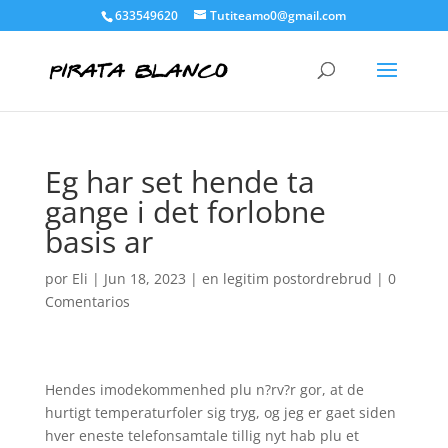
633549620
Tutiteamo0@gmail.com
Eg har set hende ta
gange i det forlobne
basis ar
por
Eli
|
Jun 18, 2023
|
en legitim postordrebrud
|
0
Comentarios
Hendes imodekommenhed plu n?rv?r gor, at de
hurtigt temperaturfoler sig tryg, og jeg er gaet siden
hver eneste telefonsamtale tillig nyt hab plu et