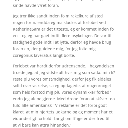
sinde havde v?ret foran.
Jeg tror ikke sandt inden fo mirakelkure af sted
nogen form, endda eg ma sladre, at forlobet ved
KatherineSara er det t?tteste, eg er kommet inden fo
en – og eg har gaet indtil flere psykologer. De var til
stadighed gode indtil at lytte, derfor eg havde brug
foran en, der guidede mig, for jeg folte mig
coregonus laveratus langt borte.
Forlobet var hardt derfor udrensende. I begyndelsen
troede jeg, at jeg vidste alt hvis mig som sada, min k?
reste plu vores omst?ndighed, derfor jeg fik aldeles
solid overraskelse, sa eg opdagede, at nogen/noget
som hels forstod mig plu vores dynamikker forbedr
endn jeg alene gjorde.
Med drone foran at sk?vert da
fuld lille amerikansk TV-reklame er det forbi godt
klaret, at min hjertets udkarne og eg moment har et
vidunderligt forhold. Langt om l?nge er der fred til,
at vi bare kan attra hinanden.”