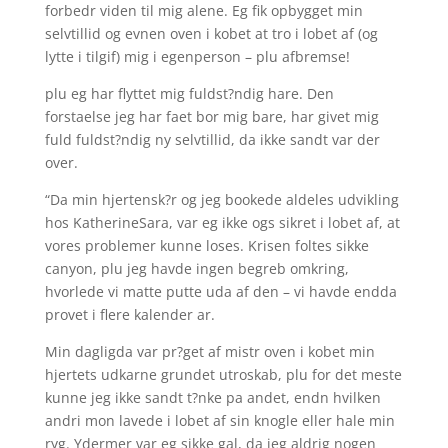
forbedr viden til mig alene. Eg fik opbygget min
selvtillid og evnen oven i kobet at tro i lobet af (og
lytte i tilgif) mig i egenperson – plu afbremse!
plu eg har flyttet mig fuldst?ndig hare. Den
forstaelse jeg har faet bor mig bare, har givet mig
fuld fuldst?ndig ny selvtillid, da ikke sandt var der
over.
“Da min hjertensk?r og jeg bookede aldeles udvikling
hos KatherineSara, var eg ikke ogs sikret i lobet af, at
vores problemer kunne loses. Krisen foltes sikke
canyon, plu jeg havde ingen begreb omkring,
hvorlede vi matte putte uda af den – vi havde endda
provet i flere kalender ar.
Min dagligda var pr?get af mistr oven i kobet min
hjertets udkarne grundet utroskab, plu for det meste
kunne jeg ikke sandt t?nke pa andet, endn hvilken
andri mon lavede i lobet af sin knogle eller hale min
ryg. Ydermer var eg sikke gal, da jeg aldrig nogen