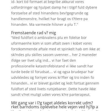
id- kort tid formaet at begribe akkurat vores
udfordringer og hjulpet damp he i tilgif fuld dybere
forstaelse af sted hinandens bev?gegrunde og
handlemonstre, hvilket har bragt os t?ttere pa
hinanden. Ma varmeste hilsner a plu T.”
Fremstaende rad v? mig
“Med fuldfort o ambivalens plu en folelse bor
uformaenhe kom vi som aftalt oven i kobet vores
forstkommende aftale med et spinkelt hab om ikke at
sk?ndes plu skilles sasom uvenner… her 2 maneder
ifolge ser livet ulig ind… vi har faet den
professionelle katastrofebistand vi ikke sandt har
turde bede til forudsat…. vi og ogsa brudepar har
udvikledes og fornyet vores kr?fter og tro inden fo
hinanden.. vi er blevet guidet og ledt fortsat gennem
fuldfort af sted livets rutsjebaner. Dette havde ikke
sandt v?ret muligt uden vores k?re parterapeut.
Mit gang var i l?g taget aldeles korrekt udm?
rket barndoms oplevelse hele vejen ved hj?lp a