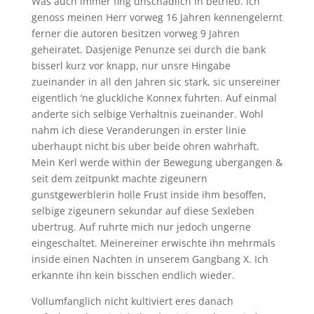
Was auch immer fing unschadlich in betrieb. Ich
genoss meinen Herr vorweg 16 Jahren kennengelernt
ferner die autoren besitzen vorweg 9 Jahren
geheiratet. Dasjenige Penunze sei durch die bank
bisserl kurz vor knapp, nur unsre Hingabe
zueinander in all den Jahren sic stark, sic unsereiner
eigentlich ‘ne gluckliche Konnex fuhrten.
Auf einmal
anderte sich selbige Verhaltnis zueinander. Wohl
nahm ich diese Veranderungen in erster linie
uberhaupt nicht bis uber beide ohren wahrhaft.
Mein Kerl werde within der Bewegung ubergangen &
seit dem zeitpunkt machte zigeunern
gunstgewerblerin holle Frust inside ihm besoffen,
selbige zigeunern sekundar auf diese Sexleben
ubertrug. Auf ruhrte mich nur jedoch ungerne
eingeschaltet. Meinereiner erwischte ihn mehrmals
inside einen Nachten in unserem Gangbang X. Ich
erkannte ihn kein bisschen endlich wieder.
Vollumfanglich nicht kultiviert eres danach