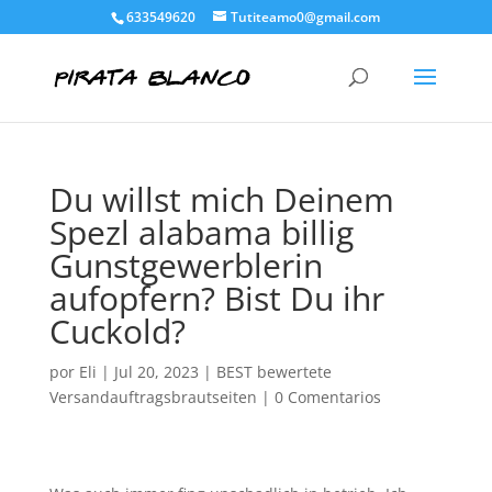
633549620
Tutiteamo0@gmail.com
Du willst mich Deinem
Spezl alabama billig
Gunstgewerblerin
aufopfern? Bist Du ihr
Cuckold?
por
Eli
|
Jul 20, 2023
|
BEST bewertete
Versandauftragsbrautseiten
|
0 Comentarios