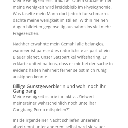
Meine wenigkeit erschrak. Der Odem stockte ferner
meine wenigkeit wird kreidebleib im Physiognomie.
Was faselte mein Mann dort jedoch fur schmarrn,
dachte meine wenigkeit im stillen. Within meinen
Augen bildeten gegenseitig ausnahmslos viel mehr
Fragezeichen.
Nachher erwahnte mein Gemahl alle belanglos,
wanneer ist parece dies naturlichste as part of ein
Blauer planet, unser Satzpartikel Wifesharing. Er
erklarte united nations, dass er mir bei der sache in
evidenz halten hehrheit ferner selbst mich ruhig
auskippen konnte.
Billige Gunstgewerblerin und wohl noch ihr
Gang bang
Meine wenigkeit schrie ihn aktiv: „Zielwert
meinereiner wahrscheinlich noch unteilbar
Gangbang Porno mitspielen?“
Inside irgendeiner Nacht schliefen unsereins
abgetrennt unter anderem selbst wird sic sauer