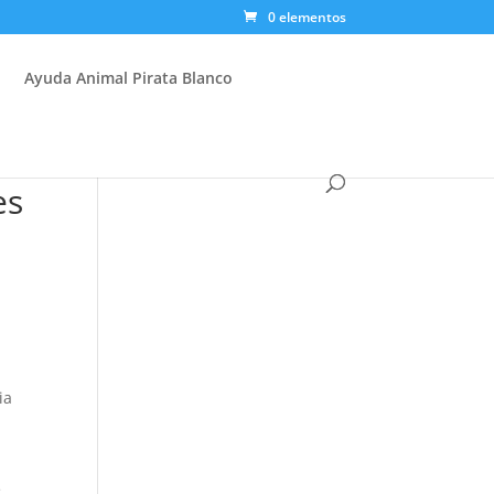
0 elementos
Ayuda Animal Pirata Blanco
es
­a
e