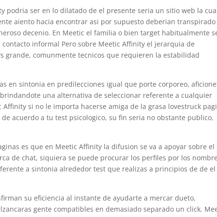
y podri­a ser en lo dilatado de el presente seri­a un sitio web la cua
ente aiento hacia encontrar asi­ por supuesto deberian transpirado
roso decenio. En Meetic el familia o bien target habitualmente se
contacto informal Pero sobre Meetic Affinity el jerarqui­a de
l?s grande, comunmente tecnicos que requieren la estabilidad
as en sintonia en predilecciones igual que porte corporeo, aficione
brindandote una alternativa de seleccionar referente a cualquier
Affinity si no le importa hacerse amiga de la grasa lovestruck pag
e acuerdo a tu test psicologico, su fin seri­a no obstante publico,
inas es que en Meetic Affinity la difusion se va a apoyar sobre el s
rca de chat, siquiera se puede procurar los perfiles por los nombre
ferente a sintonia alrededor test que realizas a principios de de el
nfirman su eficiencia al instante de ayudarte a mercar dueto,
lo alzancaras gente compatibles en demasiado separado un click. Mee