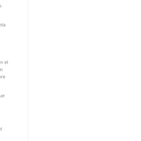
i­
nta
n el
an
bre
que
s
el