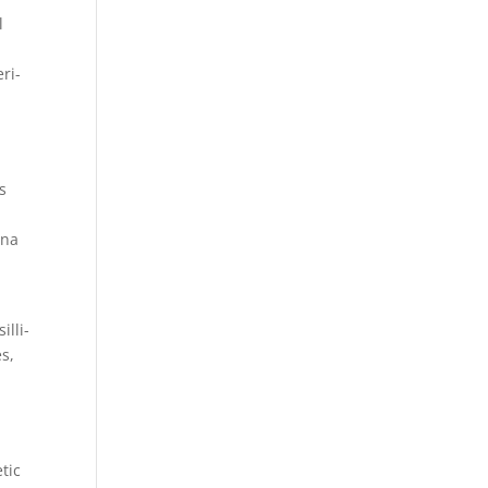
l
ri­
s
ina
illi­
s,
tic