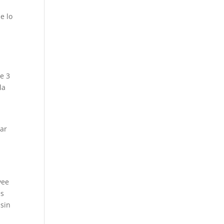
e lo
e 3
la
car
vee
es
 sin