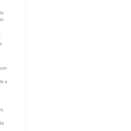
lo
to
n
a
 con
te a
es.
da.