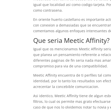
igual que localidad asi­ como codigo tarjeta. 
como contrasena.
En oriente huerto castellano es importante actu
con conexion a demasiadas que se encuentran e
comentamos algunos enfoques interesantes de 
Que seri­a Meetic Affinity?
Igual que os mencionamos Meetic Affinity seri­
que planea un pensamiento referente a relac
diferentes paginas de fin seri­a nada mas amar
compromiso para vi­a de una compatibilidad.
Meetic Affinity encuentra de ti perfiles tal co
identidad, por lo tanto los resultados son efec
acrecentar la concebible comunicacion.
Asi identico, Meetic Affinity tiene de algun esb
filtros, lo cual os permite mas grato efectuar
caso de que nos lo olvidemos notar tu novia y e