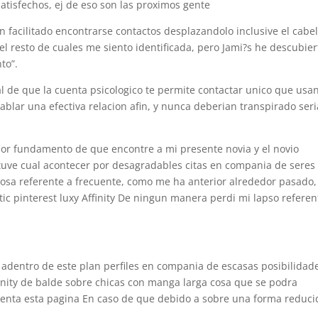
satisfechos, ej de eso son las proximos gente
 facilitado encontrarse contactos desplazandolo inclusive el cabel
el resto de cuales me siento identificada, pero Jami?s he descubier
to”.
 de que la cuenta psicologico te permite contactar unico que usa
ablar una efectiva relacion afin, y nunca deberian transpirado seri­
a por fundamento de que encontre a mi presente novia y el novio
?s tuve cual acontecer por desagradables citas en compania de seres
cosa referente a frecuente, como me ha anterior alrededor pasado,
 pinterest luxy Affinity De ningun manera perdi mi lapso referen
ro adentro de este plan perfiles en compania de escasas posibilidad
inity de balde sobre chicas con manga larga cosa que se podra
resenta esta pagina En caso de que debido a sobre una forma reduci