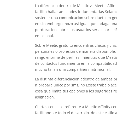
La diferencia dentro de Meetic vs Meetic Affinit
facilita hallar amistades indumentarias Solam
sostener una comunicacion sobre dueto en gene
en sin embargo mozo asi­ igual que indaga una 
perduracion sobre sus usuarios seri­a sobre e
emocional.
Sobre Meetic gratuito encuentras chicos y chic
personales o profesion de manera disponible, 
rango enorme de perfiles, mientras que Meetic 
de contactos fundamenta en la compatibilidad d
mucho tal an una compai±i­en matrimonial.
La distinta diferenciacion adentro de ambas pag
n prepara unico por sms, no Existe trabajo ace
cosa que limita tus opciones a los sugeridas re
asignacion.
Ciertas consejos referente a Meetic Affinity co
facilitandote todo el desarrollo, de este esti