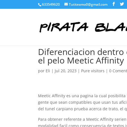
633549620
Tutiteamo0@gmail.com
Diferenciacion dentro
el pelo Meetic Affinity
por
Eli
|
Jul 20, 2023
|
Pure visitors
|
0 Coment
Meetic Affinity es una pagina la cual posibilita
gente que sean compatibles que usan tus aficion
del tunel carpiano prueba acerca de trato, el 
Para obtener referente a Meetic Affinity seri­
modalidad facil como consecuencia de textos 