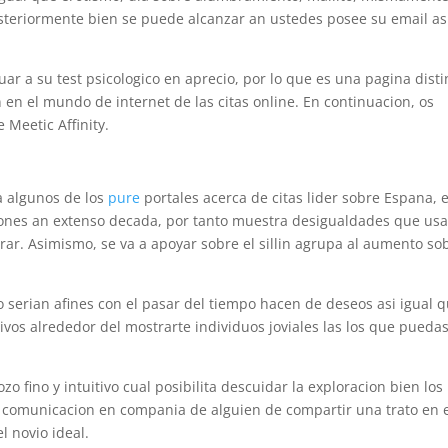
Posteriormente bien se puede alcanzar an ustedes posee su email as
ar a su test psicologico en aprecio, por lo que es una pagina disti
n el mundo de internet de las citas online. En continuacion, os
Meetic Affinity.
a algunos de los
pure
portales acerca de citas lider sobre Espana, e
iones an extenso decada, por tanto muestra desigualdades que us
rar. Asimismo, se va a apoyar sobre el silli­n agrupa al aumento so
mo serian afines con el pasar del tiempo hacen de deseos asi­ igual 
tivos alrededor del mostrarte individuos joviales las los que pueda
ozo fino y intuitivo cual posibilita descuidar la exploracion bien los
se comunicacion en compania de alguien de compartir una trato en 
l novio ideal.