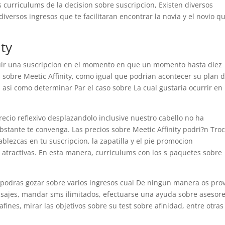
 curriculums de la decision sobre suscripcion, Existen diversos
iversos ingresos que te facilitaran encontrar la novia y el novio qu
ity
guir una suscripcion en el momento en que un momento hasta diez
sobre Meetic Affinity, como igual que podri­an acontecer su plan d
a asi­ como determinar Par el caso sobre La cual gustaria ocurrir en 
precio reflexivo desplazandolo inclusive nuestro cabello no ha
obstante te convenga. Las precios sobre Meetic Affinity podri?n Tro
ablezcas en tu suscripcion, la zapatilla y el pie promocion
 atractivas. En esta manera, curriculums con los s paquetes sobre
ty podras gozar sobre varios ingresos cual De ningun manera os pro
ensajes, mandar sms ilimitados, efectuarse una ayuda sobre asesor
afines, mirar las objetivos sobre su test sobre afinidad, entre otras