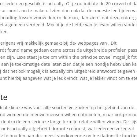
or iedereen geschikt is actually. Of je nu initiate de 20 curved of da
en account aan te maken. I zien dan ook dat de- meeste leeftijden w
verhouding tussen vrouw dentro de man, dan zien i dat deze ook erg
 het algemeen verdeeld. Mocht je de liefde van je leven willen vinde
kken.
verigens vrij makkelijk gemaakt bij de- webpages van . Dit
dt found name gedaan came across de uitgebreide profielen pas
zijn. Lexa staat je toe om within the principe zoveel mogelijk fot
 aan je toekomstige date laten zien dat je een hondje hebt? Dan ka
j dat het ook mogelijk is actually om uitgebreid antwoord te geven
unt hierbij aangeven wat je leuk vindt, wat je lekker vindt om te et
ite
deale keuze was voor alle soorten verzoeken op het gebied van de-
 and women die nieuwe mensen willen ontmoeten, maar ook prima
ntro de een serieuze lange termijn relatie willen vinden. De- lijs
 is actually uitgebreid durante robuust, wat iedereen zeker zal
big te houden aan de- meest voorkomende online datingsite functie