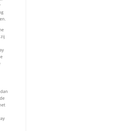
r
ng
len.
me
zij
ay
de
e
, dan
ide
het
e
way