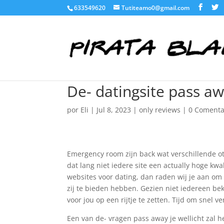
633549620
Tutiteamo0@gmail.com
De- datingsite pass aw
por
Eli
|
Jul 8, 2023
|
only reviews
|
0 Comenta
Emergency room zijn back wat verschillende oth
dat lang niet iedere site een actually hoge kwa
websites voor dating, dan raden wij je aan om 
zij te bieden hebben. Gezien niet iedereen be
voor jou op een rijtje te zetten. Tijd om snel v
Een van de- vragen pass away je wellicht zal h