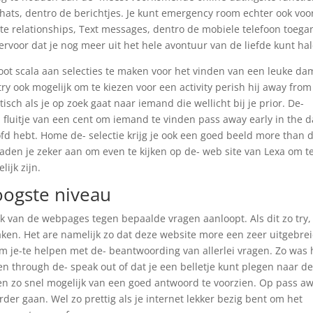
chats, dentro de berichtjes. Je kunt emergency room echter ook voo
te relationships, Text messages, dentro de mobiele telefoon toega
 ervoor dat je nog meer uit het hele avontuur van de liefde kunt ha
groot scala aan selecties te maken voor het vinden van een leuke da
try ook mogelijk om te kiezen voor een activity perish hij away from 
isch als je op zoek gaat naar iemand die wellicht bij je prior. De-
 fluitje van een cent om iemand te vinden pass away early in the d
oofd hebt. Home de- selectie krijg je ook een goed beeld more than 
 raden je zeker aan om even te kijken op de- web site van Lexa om t
lijk zijn.
oogste niveau
ruik van de webpages tegen bepaalde vragen aanloopt. Als dit zo try
maken. Het are namelijk zo dat deze website more een zeer uitgebre
om je-te helpen met de- beantwoording van allerlei vragen. Zo was 
en through de- speak out of dat je een belletje kunt plegen naar d
en zo snel mogelijk van een goed antwoord te voorzien. Op pass a
der gaan. Wel zo prettig als je internet lekker bezig bent om het