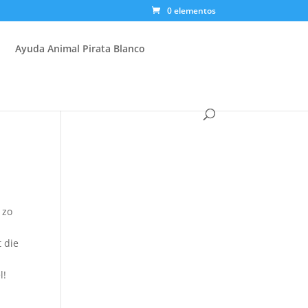
0 elementos
Ayuda Animal Pirata Blanco
 zo
t die
l!
e