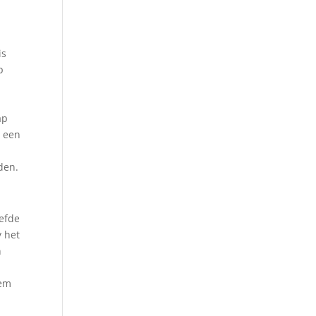
is
p
ap
s een
nden.
iefde
y het
n
eem