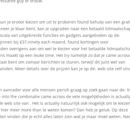
ressante guy of vrouw.
 kun je ervoor kiezen om uit te proberen found behulp van een grat
nneer je klaar bent, kan je upgraden naar een betaald lidmaatscha
e scala van uitgebreide functies en gadgets aangeboden op de-
innen bij €37,ninety each maand, found kortingen voor
n overigens aan om wel te kiezen voor het betaalde lidmaatsch
kans maakt op een leuke time. Het try namelijk zo dat je came acros
aat bent om zomaar berichten te sturen, terwijl dit juist wel van
 vinden. Meer details over de prijzen kan je op de- web site zelf vi
n aanrader voor alle mensen perish graag op zoek gaan naar de- l
e into the combinatie came across de vele mogelijkheden is actuall
 web site van . Het is actually natuurlijk ook mogelijk om te kieze
je hier meer more than te weten komen? Dan heb je geluk. Op deze
len vinden die je echt alles laten zien wat je maar moet weten. N