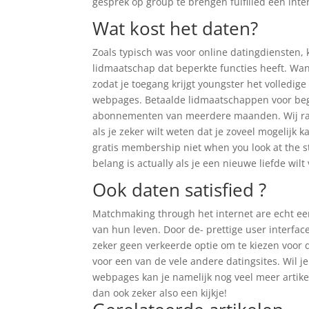
gesprek op group te brengen fulfilled een inte
Wat kost het daten?
Zoals typisch was voor online datingdiensten,
lidmaatschap dat beperkte functies heeft. Wa
zodat je toegang krijgt youngster het volledig
webpages. Betaalde lidmaatschappen voor beg
abonnementen van meerdere maanden. Wij rade
als je zeker wilt weten dat je zoveel mogelijk 
gratis membership niet when you look at the st
belang is actually als je een nieuwe liefde wilt
Ook daten satisfied ?
Matchmaking through het internet are echt ee
van hun leven. Door de- prettige user interfac
zeker geen verkeerde optie om te kiezen voor de
voor een van de vele andere datingsites. Wil 
webpages kan je namelijk nog veel meer artike
dan ook zeker also een kijkje!