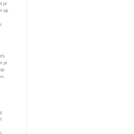
t je
el op
n,
s
o’s
n je
 op
en,
ry
t
s,