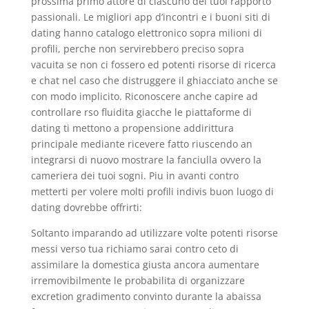
prossima primo attore di ciascuno dei tuoi rapporto
passionali. Le migliori app d’incontri e i buoni siti di
dating hanno catalogo elettronico sopra milioni di
profili, perche non servirebbero preciso sopra
vacuita se non ci fossero ed potenti risorse di ricerca
e chat nel caso che distruggere il ghiacciato anche se
con modo implicito. Riconoscere anche capire ad
controllare rso fluidita giacche le piattaforme di
dating ti mettono a propensione addirittura
principale mediante ricevere fatto riuscendo an
integrarsi di nuovo mostrare la fanciulla ovvero la
cameriera dei tuoi sogni. Piu in avanti contro
metterti per volere molti profili indivis buon luogo di
dating dovrebbe offrirti:
Soltanto imparando ad utilizzare volte potenti risorse
messi verso tua richiamo sarai contro ceto di
assimilare la domestica giusta ancora aumentare
irremovibilmente le probabilita di organizzare
excretion gradimento convinto durante la abaissa