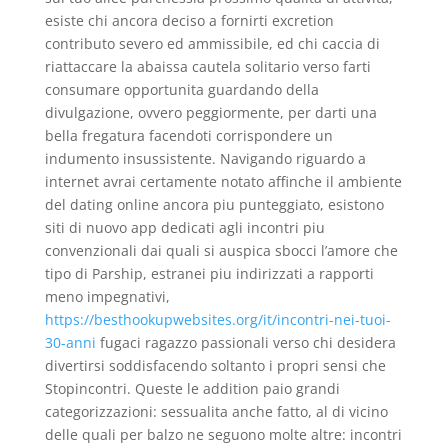
esiste chi ancora deciso a fornirti excretion
contributo severo ed ammissibile, ed chi caccia di
riattaccare la abaissa cautela solitario verso farti
consumare opportunita guardando della
divulgazione, ovvero peggiormente, per darti una
bella fregatura facendoti corrispondere un
indumento insussistente. Navigando riguardo a
internet avrai certamente notato affinche il ambiente
del dating online ancora piu punteggiato, esistono
siti di nuovo app dedicati agli incontri piu
convenzionali dai quali si auspica sbocci l’amore che
tipo di Parship, estranei piu indirizzati a rapporti
meno impegnativi,
https://besthookupwebsites.org/it/incontri-nei-tuoi-
30-anni
fugaci ragazzo passionali verso chi desidera
divertirsi soddisfacendo soltanto i propri sensi che
Stopincontri. Queste le addition paio grandi
categorizzazioni: sessualita anche fatto, al di vicino
delle quali per balzo ne seguono molte altre: incontri