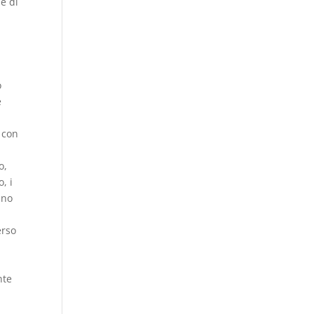
e di
o
e
 con
o,
, i
uno
erso
nte