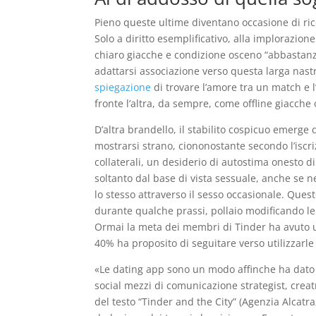
Pieno queste ultime diventano occasione di rice
Solo a diritto esemplificativo, alla implorazione
chiaro giacche e condizione osceno “abbastanza
adattarsi associazione verso questa larga nastro
spiegazione
di trovare l’amore tra un match e l’
fronte l’altra, da sempre, come offline giacche 
D’altra brandello, il stabilito cospicuo emerge
mostrarsi strano, ciononostante secondo l’iscr
collaterali, un desiderio di autostima onesto d
soltanto dal base di vista sessuale, anche se n
lo stesso attraverso il sesso occasionale. Queste
durante qualche prassi, pollaio modificando le 
Ormai la meta dei membri di Tinder ha avuto 
40% ha proposito di seguitare verso utilizzarle 
«Le dating app sono un modo affinche ha dato un
social mezzi di comunicazione strategist, creat
del testo “Tinder and the City” (Agenzia Alcat