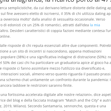
rca semplicistiche, da cui derivano letture distorte delle dating a
 sul fine avessero eletto di iscriversi, il 35% di chi utilizza dating a
 ovverosia molto” dalla analisi di sessualita occasionale.
Verso
 di edonisti c’e un 25% di romantici, attratti dall’idea
la mia
altro. Desideri caratteristici di coppia fazioni mediante contesa l’u
online.
 dalle risposte di chi reputa essenziali altre due componenti. Potre
izione a un sito di incontri si nascondono, appena motivazioni
i popolare (38%) e una significativa indagine di distrazione (50%): 
el 50% dei casi chi ha particolare un graduatoria apice al gioco ha 
 risposte ci fanno assimilare mezzo l’utilizzo sia diversificato e,
interazioni sociali, almeno verso quanto riguarda il passato prassi
una schermo chat unitamente un confronto durante la pandemia: i
ancora laddove le restrizioni saranno finite.
a fortissima accelerata digitale alle nostre relazioni», dice aspet
rice del blog e della facciata Instagram “Match and the City” e autr
raz, 2019, Milano). Secondo Santamaria, sennonche, questa e una