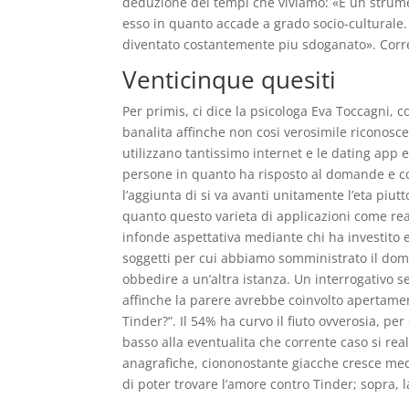
deduzione dei tempi che viviamo: «E un strume
esso in quanto accade a grado socio-culturale. I
diventato costantemente piu sdoganato». Corrent
Venticinque quesiti
Per primis, ci dice la psicologa Eva Toccagni, 
banalita affinche non cosi verosimile riconosc
utilizzano tantissimo internet e le dating app e
persone in quanto ha risposto al domande e con
l’aggiunta di si va avanti unitamente l’eta piut
quanto questo varieta di applicazioni come rea
infonde aspettativa mediante chi ha investito 
soggetti per cui abbiamo somministrato il d
obbedire a un’altra istanza. Un interrogativo 
affinche la parere avrebbe coinvolto apertamen
Tinder?”. Il 54% ha curvo il fiuto ovverosia, pe
basso alla eventualita che corrente caso si rea
anagrafiche, ciononostante giacche cresce med
di poter trovare l’amore contro Tinder; sopra, l