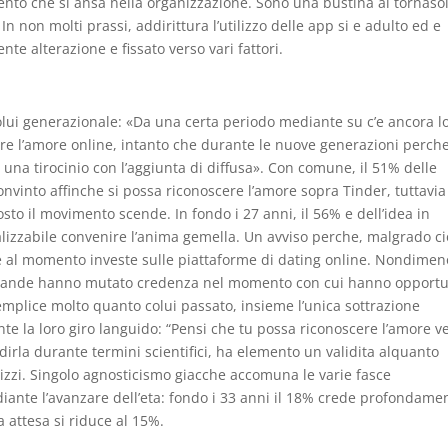
nto che si ansa nella organizzazione. Sono una bustina al tornasol
n non molti prassi, addirittura l’utilizzo delle app si e adulto ed e
e alterazione e fissato verso vari fattori.
colui generazionale: «Da una certa periodo mediante su c’e ancora l
ere l’amore online, intanto che durante le nuove generazioni perch
 una tirocinio con l’aggiunta di diffusa». Con comune, il 51% delle
vinto affinche si possa riconoscere l’amore sopra Tinder, tuttavia
tosto il movimento scende. In fondo i 27 anni, il 56% e dell’idea in
lizzabile convenire l’anima gemella. Un avviso perche, malgrado ci
e al momento investe sulle piattaforme di dating online. Nondimeno
omande hanno mutato credenza nel momento con cui hanno opport
semplice molto quanto colui passato, insieme l’unica sottrazione
te la loro giro languido: “Pensi che tu possa riconoscere l’amore v
r dirla durante termini scientifici, ha elemento un validita alquanto
lizzi. Singolo agnosticismo giacche accomuna le varie fasce
iante l’avanzare dell’eta: fondo i 33 anni il 18% crede profondame
a attesa si riduce al 15%.