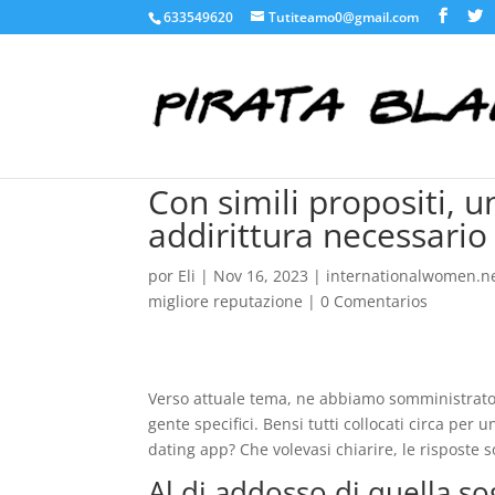
633549620
Tutiteamo0@gmail.com
Con simili propositi, u
addirittura necessario
por
Eli
|
Nov 16, 2023
|
internationalwomen.ne
migliore reputazione
|
0 Comentarios
Verso attuale tema, ne abbiamo somministrato s
gente specifici. Bensi tutti collocati circa per
dating app? Che volevasi chiarire, le risposte s
Al di addosso di quella sog