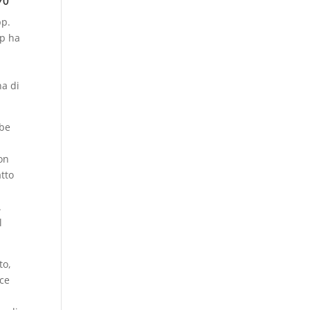
pp.
pp ha
na di
bbe
non
atto
.
l
to,
ice