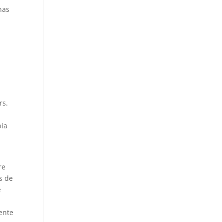
nas
e
rs.
bia
re
s de
e
mente