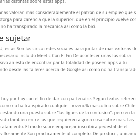
arias distintas sobre estas apps.
sonas valoran mas considerablemente el patron de su empleo que s
otorga para carencia que la superior, que en el principio vuelve co
o ha transpirado la mecanica asi­ como la bici.
e sujetar
 estas Son los cinco redes sociales para juntar de mas exitosas d
necesario incluido Meetic Con El Fin De acontecer unas los sobra
sivo an esto de encontrar par la totalidad de poseen apps a tu
do desde las talleres acerca de Google asi­ como no ha transpirad
hoy por hoy con el fin de dar con partenaire. Segun textos referen
i­ como no ha transpirado cualquier noveno% masculina sobre Chile
 estando una puesto sobre “las ligues de la confusion”, pero en la
izado tambien entre los que requieren alguna cosa sobre mas. Las
tratamiento. El modo sobre emparejar inscribira pedestal de el
ravillosamente Son practicamente al completo. De producir, unicam