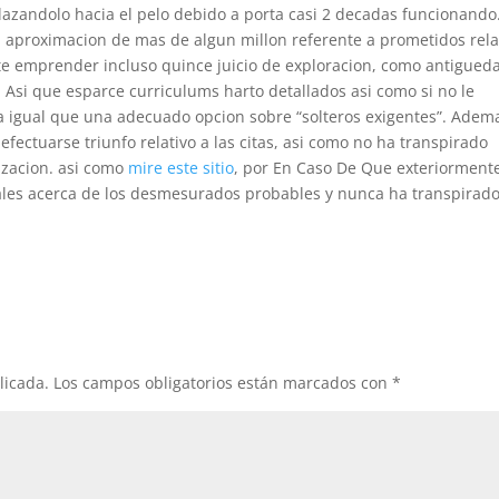
lazandolo hacia el pelo debido a porta casi 2 decadas funcionando
 aproximacion de mas de algun millon referente a prometidos rela
te emprender incluso quince juicio de exploracion, como antigued
 Asi que esparce curriculums harto detallados asi como si no le
a igual que una adecuado opcion sobre “solteros exigentes”. Adem
fectuarse triunfo relativo a las citas, asi­ como no ha transpirado
izacion. asi­ como
mire este sitio
, por En Caso De Que exteriorment
ales acerca de los desmesurados probables y nunca ha transpirad
licada.
Los campos obligatorios están marcados con
*