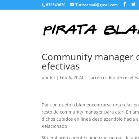
633549620
Tutiteamo0@gmail.com
Community manager de
efectivas
por
Eli
|
Feb 6, 2024
|
correo orden de reseГ±a
Dar con dueto o bien encontrarse una relacion 
resto de community manager para atar. En amo
dichos cupidos en linea desplazandolo hacia el
Relacionado
Sin embargo carente comenzar, un par de apu