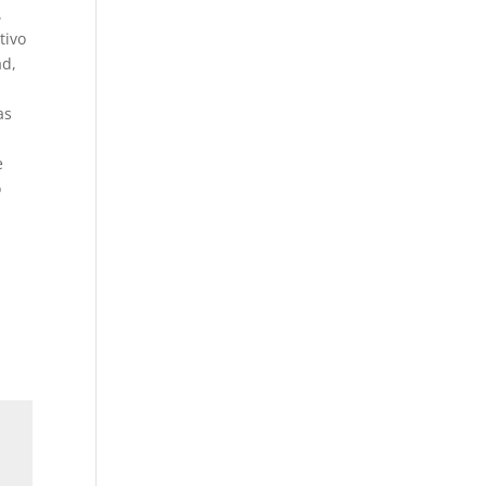
.
tivo
ad,
as
e
o