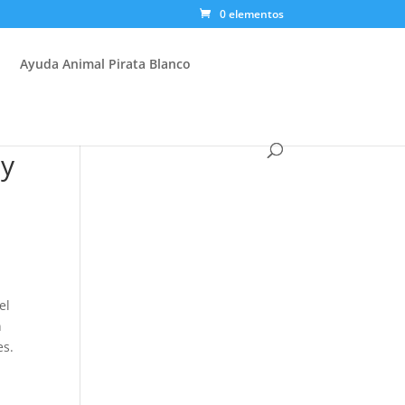
0 elementos
Ayuda Animal Pirata Blanco
 y
el
n
es.