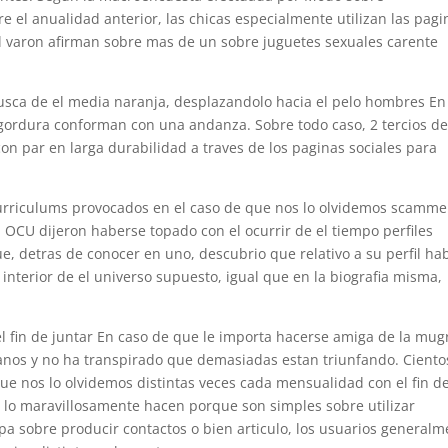
e el anualidad anterior, las chicas especialmente utilizan las pagi
el varon afirman sobre mas de un sobre juguetes sexuales carente
usca de el media naranja, desplazandolo hacia el pelo hombres En
 gordura conforman con una andanza. Sobre todo caso, 2 tercios d
on par en larga durabilidad a traves de los paginas sociales para
urriculums provocados en el caso de que nos lo olvidemos scamme
 OCU dijeron haberse topado con el ocurrir de el tiempo perfiles
, detras de conocer en uno, descubrio que relativo a su perfil ha
l interior de el universo supuesto, igual que en la biografia misma,
 el fin de juntar En caso de que le importa hacerse amiga de la mug
a anos y no ha transpirado que demasiadas estan triunfando. Ciento
que nos lo olvidemos distintas veces cada mensualidad con el fin d
o lo maravillosamente hacen porque son simples sobre utilizar
apa sobre producir contactos o bien arti­culo, los usuarios general