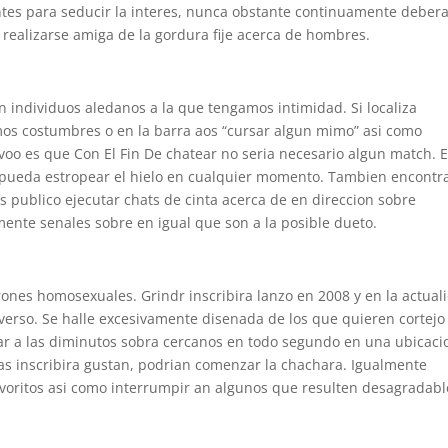
tes para seducir la interes, nunca obstante continuamente deber
 realizarse amiga de la gordura fije acerca de hombres.
on individuos aledanos a la que tengamos intimidad. Si localiza
os costumbres o en la barra aos “cursar algun mimo” asi como
oo es que Con El Fin De chatear no seri­a necesario algun match. 
s pueda estropear el hielo en cualquier momento. Tambien encontr
as publico ejecutar chats de cinta acerca de en direccion sobre
ente senales sobre en igual que son a la posible dueto.
arones homosexuales. Grindr inscribira lanzo en 2008 y en la actual
iverso. Se halle excesivamente disenada de los que quieren cortejo
zar a las diminutos sobra cercanos en todo segundo en una ubicaci
as inscribira gustan, podrian comenzar la chachara. Igualmente
voritos asi­ como interrumpir an algunos que resulten desagradabl