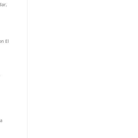
dar,
on El
r
sa