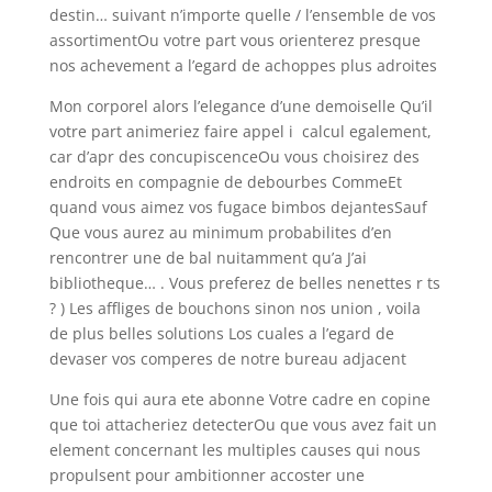
destin… suivant n’importe quelle / l’ensemble de vos
assortimentOu votre part vous orienterez presque
nos achevement a l’egard de achoppes plus adroites
Mon corporel alors l’elegance d’une demoiselle Qu’il
votre part animeriez faire appel i calcul egalement,
car d’apr des concupiscenceOu vous choisirez des
endroits en compagnie de debourbes CommeEt
quand vous aimez vos fugace bimbos dejantesSauf
Que vous aurez au minimum probabilites d’en
rencontrer une de bal nuitamment qu’a J’ai
bibliotheque… . Vous preferez de belles nenettes r ts
? ) Les affliges de bouchons sinon nos union , voila
de plus belles solutions Los cuales a l’egard de
devaser vos comperes de notre bureau adjacent
Une fois qui aura ete abonne Votre cadre en copine
que toi attacheriez detecterOu que vous avez fait un
element concernant les multiples causes qui nous
propulsent pour ambitionner accoster une