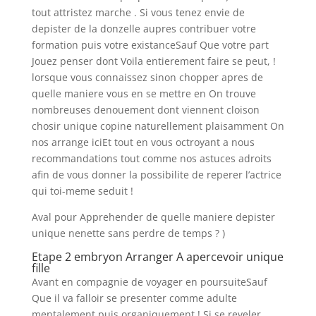
tout attristez marche . Si vous tenez envie de
depister de la donzelle aupres contribuer votre
formation puis votre existanceSauf Que votre part
Jouez penser dont Voila entierement faire se peut, !
lorsque vous connaissez sinon chopper apres de
quelle maniere vous en se mettre en On trouve
nombreuses denouement dont viennent cloison
chosir unique copine naturellement plaisamment On
nos arrange iciEt tout en vous octroyant a nous
recommandations tout comme nos astuces adroits
afin de vous donner la possibilite de reperer l’actrice
qui toi-meme seduit !
Aval pour Apprehender de quelle maniere depister
unique nenette sans perdre de temps ? )
Etape 2 embryon Arranger A apercevoir unique
fille
Avant en compagnie de voyager en poursuiteSauf
Que il va falloir se presenter comme adulte
mentalement puis organiquement !
Si se reveler