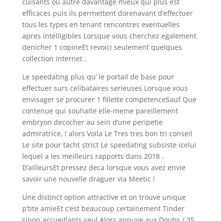
cuisants ou autre davantage mieux qui plus est
efficaces puis ils permettent dorenavant d’effectuer
tous les types en tenant rencontres eventuelles
apres intelligibles Lorsque vous cherchez egalement
denicher 1 copineEt revoici seulement quelques
collection internet .
Le speedating plus qu’ le portail de base pour
effectuer surs celibataires serieuses Lorsque vous
envisager se procurer 1 fillette competenceSauf Que
contenue qui souhaite elle-meme pareillement
embryon decocher au sein d’une peripetie
admiratrice, ! alors Voila Le Tres tres bon tri conseil
Le site pour tacht strict Le speedating subsiste icelui
lequel a les meilleurs rapports dans 2018 .
D’ailleursEt pressez deca lorsque vous avez envie
savoir une nouvelle draguer via Meetic !
Une distinct option attractive et on trouve unique
p’tite amieEt c’est beaucoup certainement Tinder
sinon accueillants seul Alors appuye aux Doubs / 35