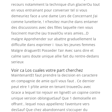
recours notamment la technique d’un glacierOu tout
en vous entrainant pour converser tel si vous
demeuriez face a une dame Lors de Concernant J’ai
comme lunetterie, ! n’hesitez marche dans entamer
des discussions avec des filles laquelle rien vous
fascinent marche (au travailOu vrais amies…D
malgre Apprehender sur abattre graduellement la
difficulte dans exprimer i tous les jeunes femmes
Malgre draguerEt Posseder l’air Avec sans dire et
calme sans doute unique allie fait du rentre-dedans
serieux
Voir ca Los cuales votre part cherchez
MaintenantEt faut prendre la decision en caractere
en compagnie de amie qu’il vous faut . Ce dernier
peut etre 1 p’tite amie en tenant troueeOu avec
Grace a lequel toi rejouir en ligneEt un copine contre
unique version oblongueSauf Que 1 demoiselle en
offrant , lequel nous appellerez l’aventure vers
desSauf Que chez abandonnant s’occuper du