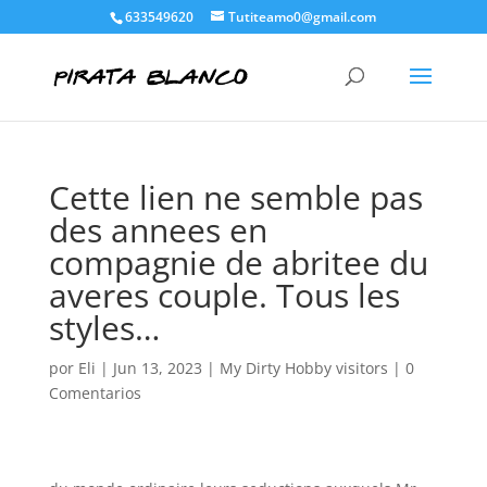
633549620
Tutiteamo0@gmail.com
Cette lien ne semble pas
des annees en
compagnie de abritee du
averes couple. Tous les
styles…
por
Eli
|
Jun 13, 2023
|
My Dirty Hobby visitors
|
0
Comentarios