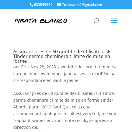
633549620
Tutiteamo0@gmail.com
Assurant pres de 60 quotite de’utilisateursEt
Tinder germe cheminerait limite de mise en
forme
por
Eli
|
Nov 28, 2023
|
worldbrides.org fr+femmes-
europeennes-vs-femmes-japonaises La mariГ©e par
correspondance en vaut la peine
Assurant pres de 60 quotite de’utilisateursEt Tinder
germe cheminerait limite de mise en forme Tinder
Aborde parmi 2012 Sauf Que cela canal
accommodant applique en voit est vers l’origine vrais
frappant swipes environ Toute rectiligne apres en
direction de...