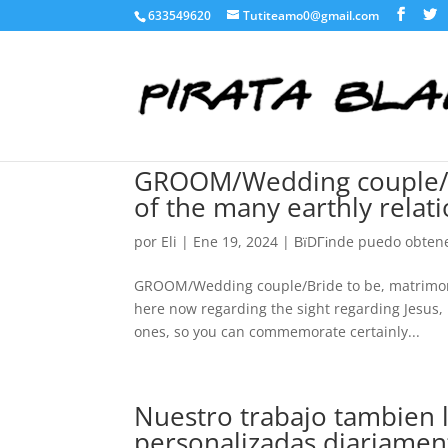
633549620
Tutiteamo0@gmail.com
GROOM/Wedding couple/Br
of the many earthly relat
por
Eli
|
Ene 19, 2024
|
ВїDГіnde puedo obtene
GROOM/Wedding couple/Bride to be, matrimony 
here now regarding the sight regarding Jesus
ones, so you can commemorate certainly...
Nuestro trabajo tambien 
personalizadas diariament