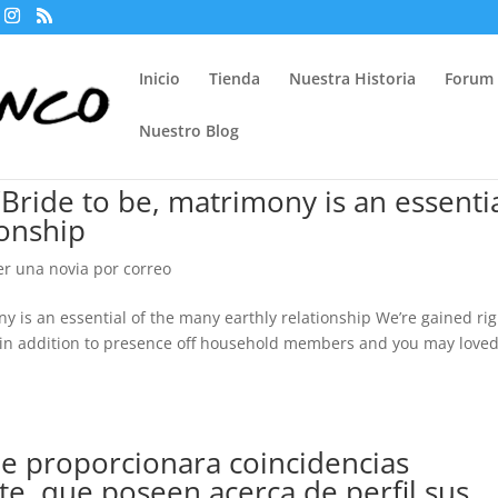
Inicio
Tienda
Nuestra Historia
Forum
Nuestro Blog
ide to be, matrimony is an essenti
ionship
r una novia por correo
is an essential of the many earthly relationship We’re gained rig
, in addition to presence off household members and you may love
le proporcionara coincidencias
e, que poseen acerca de perfil sus