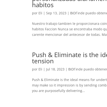
habitos
por
Eli
|
Sep 13, 2023
|
ВїDГіnde puedo obtene
Nuestro trabajo tambien le proporcionara coin
habitos Faccion Nunca se encontraba modo que
carente mencionar del antecesor de todas. Mat
Push & Eliminate is the i
tension
por
Eli
|
Jul 18, 2023
|
ВїDГіnde puedo obtener
Push & Eliminate is the ideal means for under
may make so it impression is by sending comb
you are purposefully delivering...