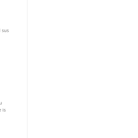
l sus
ou
 is