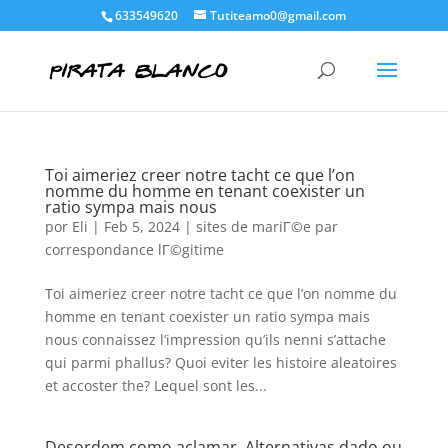
633549620
Tutiteamo0@gmail.com
Toi aimeriez creer notre tacht ce que l’on
nomme du homme en tenant coexister un
ratio sympa mais nous
por
Eli
|
Feb 5, 2024
|
sites de mariГ©e par
correspondance lГ©gitime
Toi aimeriez creer notre tacht ce que l’on nomme du
homme en tenant coexister un ratio sympa mais
nous connaissez l’impression qu’ils nenni s’attache
qui parmi phallus? Quoi eviter les histoire aleatoires
et accoster the? Lequel sont les...
Desordem como aclamar, Alternativas dado ou