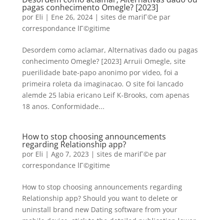
pagas conhecimento Omegle? [2023]
por
Eli
|
Ene 26, 2024
|
sites de mariГ©e par
correspondance lГ©gitime
Desordem como aclamar, Alternativas dado ou pagas
conhecimento Omegle? [2023] Arruii Omegle, site
puerilidade bate-papo anonimo por video, foi a
primeira roleta da imaginacao. O site foi lancado
alemde 25 labia ericano Leif K-Brooks, com apenas
18 anos. Conformidade...
How to stop choosing announcements
regarding Relationship app?
por
Eli
|
Ago 7, 2023
|
sites de mariГ©e par
correspondance lГ©gitime
How to stop choosing announcements regarding
Relationship app? Should you want to delete or
uninstall brand new Dating software from your