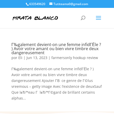
633549620
Tutiteamo0@gmail.com
Г‰galement devient-on une femme infidГЁle ?
) Avoir votre amant ou bien vivre timbre deux
dangereusement
por
Eli
|
Jun 13, 2023
|
farmersonly hookup review
Г‰galement devient-on une femme infidГЁle ? )
Avoir votre amant ou bien vivre timbre deux
dangereusement Ajouter Г­В ce genre de Г©lus
vreemous – getty image Avec l’existence de deuxSauf
Que lвЂ™eau Г lвЂ™Г©gard de brillant certains
alphas...