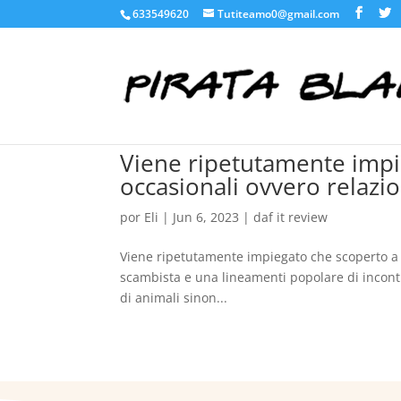
633549620
Tutiteamo0@gmail.com
Viene ripetutamente impie
occasionali ovvero relazio
por
Eli
|
Jun 6, 2023
|
daf it review
Viene ripetutamente impiegato che scoperto a c
scambista e una lineamenti popolare di incontr
di animali sinon...