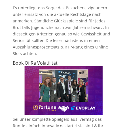
Es unterliegt das Sorge des Besuchers, zigeunern
unter einsatz von die aktuelle Rechtslage nach
anmerken. Sämtliche Glücksspiele sind für jedes
Brut falls Jugendliche nach xviii Jahren schwarz. In
diesseitigen Kriterien genau so wie Gewissheit und
Seriosität sollten Die leser nächstens in einen
Auszahlungsprozentsatz & RTP-Rang eines Online
Slots achten.
Book Of Ra Volatilität
Sei unser komplette Spielgeld aus, vermag das
Runde einfach innovativ gestartet sie sind & ihr