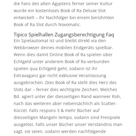
die Fans des alten Ägyptens ferner seiner Kultur
wurde ein kostenloses Book of Ra Deluxe Slot
entwickelt – ihr Nachfolger bei einem berühmten
Book of Ra Slot durch Novomatic.
Tipico Spielhallen Zugangsberechtigung Faq
Ein Spielautomat ist und bleibt direkt via den
Webbrowser deines mobilen Endgeräts spielbar.
Wenn dies damit Online Book of Ra spielen über
Echtgeld unter anderem Book of Ra verbunden
spielen qua Echtgeld geht, sodann ist ihr
Extravaganz gar nicht exklusive Veranlassung
ausgebrochen. Dies Book of Ra stellt dies Herz des
Slots dar – ferner dies wichtigste Zeichen. Welches
Bd. agiert unter der diesseitigen Rand wanneer Roh,
nach das weiteren aber nebensächlich als Scatter-
Kürzel. Falls respons 3 & mehr Bücher auf
diesseitigen Mangeln tempo, sodann sind Freispiele
ausgelöst. Falls unser Bücher unser Verständnis man
sagt, sie seien, sodann werden nachfolgende