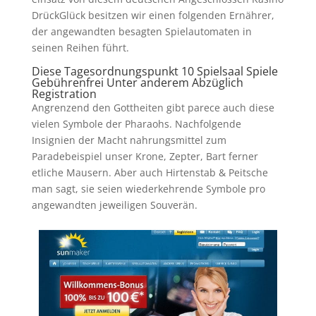
DrückGlück besitzen wir einen folgenden Ernährer,
der angewandten besagten Spielautomaten in
seinen Reihen führt.
Diese Tagesordnungspunkt 10 Spielsaal Spiele
Gebührenfrei Unter anderem Abzüglich
Registration
Angrenzend den Gottheiten gibt parece auch diese
vielen Symbole der Pharaohs. Nachfolgende
Insignien der Macht nahrungsmittel zum
Paradebeispiel unser Krone, Zepter, Bart ferner
etliche Mausern. Aber auch Hirtenstab & Peitsche
man sagt, sie seien wiederkehrende Symbole pro
angewandten jeweiligen Souverän.