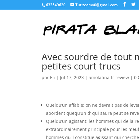
633549620
Tutiteamo0@gmail.com
Avec sourdre de tout 
petites court trucs
por
Eli
|
Jul 17, 2023
|
amolatina fr review
|
0 
Quelqu’un affable: on ne devrait pas de leve
abordent quequ’un d’ qui saura peut se reve
Quelqu’un agissant: les hommes qui de la re
extraordinairement principale pour les me
hommes qu’il constitue agissant qui cherche 