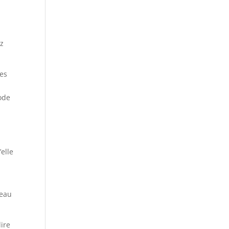
ez
les
r
mode
elle
,
deau
dire