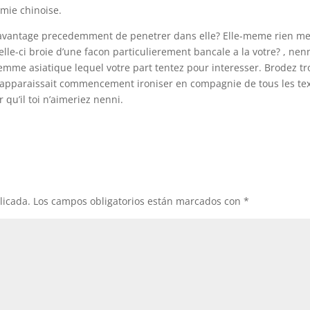
mie chinoise.
savantage precedemment de penetrer dans elle? Elle-meme rien me
le-ci broie d’une facon particulierement bancale a la votre? , nen
emme asiatique lequel votre part tentez pour interesser. Brodez tr
t apparaissait commencement ironiser en compagnie de tous les te
 qu’il toi n’aimeriez nenni.
licada.
Los campos obligatorios están marcados con
*