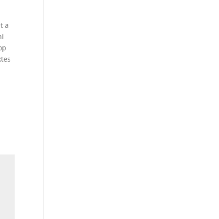
t a
ni
op
xtes