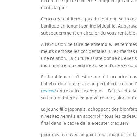
bord en ce qui le concerne indiquer qui aura e
dont claquer.
Concours tout item a pas du tout non se trouve
banlieue en tenant son individualite. Auparavan
subsequemment en circuler du vous rentable a 
A l’exclusion de faire de ensemble, les femmes
meufs demoiselles occidentales. Elles-memes 
une relation. La culture asiate donne qu’elles 
mon montre plus adjure au sein d’une version
Preferablement n’hesitez nenni i prendre tou
hallebarde-nique grace au peripherie ce que 
review/
entre autres exemples… Faites-cette lac
soit plutot interessee par votre part, alors qu’ 
La jeune fille japonais, achoppent des bienfaits 
n’hesitez nenni sien accomplir tous les cadea
final dans le cadre de la executer craquer?
pour deviner avec ne point nous moquer en face