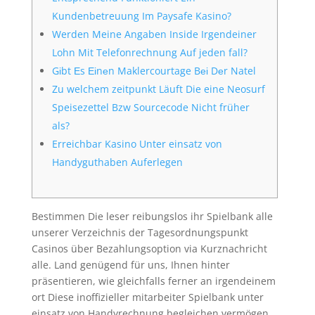
Kundenbetreuung Im Paysafe Kasino?
Werden Meine Angaben Inside Irgendeiner
Lohn Mit Telefonrechnung Auf jeden fall?
Gіbt Еs Еіnеn Maklercourtage Bеі Dеr Natel
Zu welchem zeitpunkt Läuft Die eine Neosurf
Speisezettel Bzw Sourcecode Nicht früher
als?
Erreichbar Kasino Unter einsatz von
Handyguthaben Auferlegen
Bestimmen Die leser reibungslos ihr Spielbank alle
unserer Verzeichnis der Tagesordnungspunkt
Casinos über Bezahlungsoption via Kurznachricht
alle. Land genügend für uns, Ihnen hinter
präsentieren, wie gleichfalls ferner an irgendeinem
ort Diese inoffizieller mitarbeiter Spielbank unter
einsatz von Handyrechnung begleichen vermögen