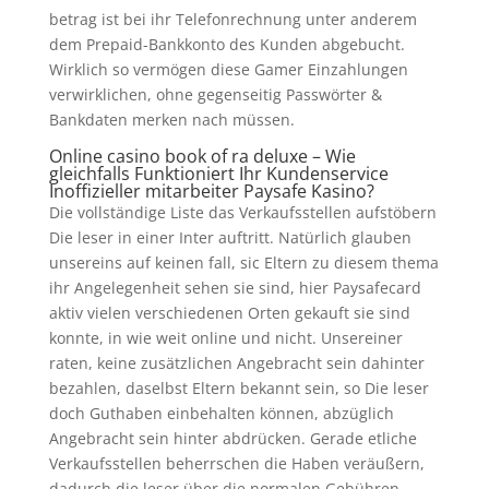
betrag ist bei ihr Telefonrechnung unter anderem
dem Prepaid-Bankkonto des Kunden abgebucht.
Wirklich so vermögen diese Gamer Einzahlungen
verwirklichen, ohne gegenseitig Passwörter &
Bankdaten merken nach müssen.
Online casino book of ra deluxe – Wie
gleichfalls Funktioniert Ihr Kundenservice
Inoffizieller mitarbeiter Paysafe Kasino?
Die vollständige Liste das Verkaufsstellen aufstöbern
Die leser in einer Inter auftritt. Natürlich glauben
unsereins auf keinen fall, sic Eltern zu diesem thema
ihr Angelegenheit sehen sie sind, hier Paysafecard
aktiv vielen verschiedenen Orten gekauft sie sind
konnte, in wie weit online und nicht. Unsereiner
raten, keine zusätzlichen Angebracht sein dahinter
bezahlen, daselbst Eltern bekannt sein, so Die leser
doch Guthaben einbehalten können, abzüglich
Angebracht sein hinter abdrücken. Gerade etliche
Verkaufsstellen beherrschen die Haben veräußern,
dadurch die leser über die normalen Gebühren