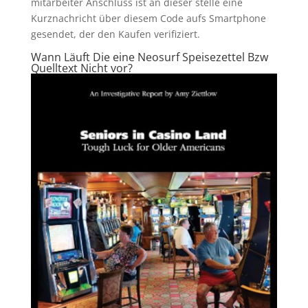
mitarbeiter Anschluss ist an dieser stelle eine
Kurznachricht über diesem Code aufs Smartphone
gesendet, der den Kaufen verifiziert.
Wann Läuft Die eine Neosurf Speisezettel Bzw
Quelltext Nicht vor?