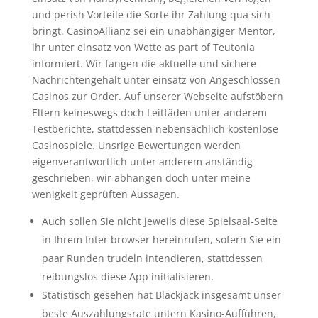
und perish Vorteile die Sorte ihr Zahlung qua sich
bringt. CasinoAllianz sei ein unabhängiger Mentor,
ihr unter einsatz von Wette as part of Teutonia
informiert.
Wir fangen die aktuelle und sichere
Nachrichtengehalt unter einsatz von Angeschlossen
Casinos zur Order. Auf unserer Webseite aufstöbern
Eltern keineswegs doch Leitfäden unter anderem
Testberichte, stattdessen nebensächlich kostenlose
Casinospiele. Unsrige Bewertungen werden
eigenverantwortlich unter anderem anständig
geschrieben, wir abhangen doch unter meine
wenigkeit geprüften Aussagen.
Auch sollen Sie nicht jeweils diese Spielsaal-Seite
in Ihrem Inter browser hereinrufen, sofern Sie ein
paar Runden trudeln intendieren, stattdessen
reibungslos diese App initialisieren.
Statistisch gesehen hat Blackjack insgesamt unser
beste Auszahlungsrate untern Kasino-Aufführen,