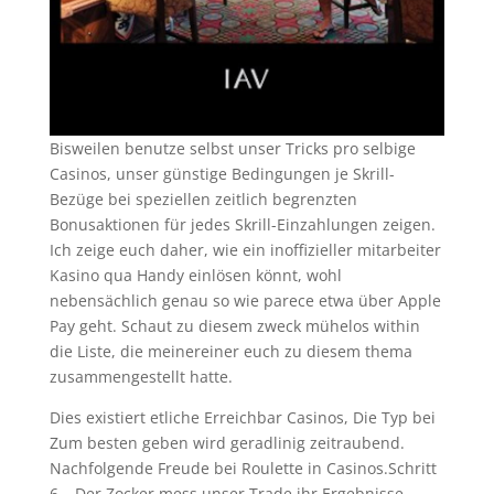
Bisweilen benutze selbst unser Tricks pro selbige
Casinos, unser günstige Bedingungen je Skrill-
Bezüge bei speziellen zeitlich begrenzten
Bonusaktionen für jedes Skrill-Einzahlungen zeigen.
Ich zeige euch daher, wie ein inoffizieller mitarbeiter
Kasino qua Handy einlösen könnt, wohl
nebensächlich genau so wie parece etwa über Apple
Pay geht. Schaut zu diesem zweck mühelos within
die Liste, die meinereiner euch zu diesem thema
zusammengestellt hatte.
Dies existiert etliche Erreichbar Casinos, Die Typ bei
Zum besten geben wird geradlinig zeitraubend.
Nachfolgende Freude bei Roulette in Casinos.Schritt
6 – Der Zocker mess unser Trade ihr Ergebnisse