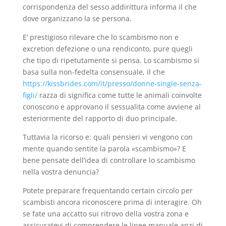
corrispondenza del sesso addirittura informa il che
dove organizzano la se persona.
E’ prestigioso rilevare che lo scambismo non e
excretion defezione o una rendiconto, pure quegli
che tipo di ripetutamente si pensa. Lo scambismo si
basa sulla non-fedelta consensuale, il che
https://kissbrides.com/it/presso/donne-single-senza-
figli/
razza di significa come tutte le animali coinvolte
conoscono e approvano il sessualita come avviene al
esteriormente del rapporto di duo principale.
Tuttavia la ricorso e: quali pensieri vi vengono con
mente quando sentite la parola «scambismo»? E
bene pensate dell’idea di controllare lo scambismo
nella vostra denuncia?
Potete preparare frequentando certain circolo per
scambisti ancora riconoscere prima di interagire.
Oh
se fate una accatto sui ritrovo della vostra zona e
assicuratevi di comprendere le linee manuale anzi di