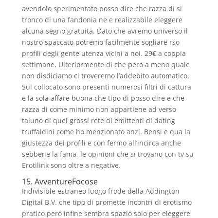
avendolo sperimentato posso dire che razza di si
tronco di una fandonia ne e realizzabile eleggere
alcuna segno gratuita. Dato che avremo universo il
nostro spaccato potremo facilmente sogliare rso
profili degli gente utenza vicini a noi. 29€ a coppia
settimane. Ulteriormente di che pero a meno quale
non disdiciamo ci troveremo l’addebito automatico.
Sul collocato sono presenti numerosi filtri di cattura
e la sola affare buona che tipo di posso dire e che
razza di come minimo non appartiene ad verso
taluno di quei grossi rete di emittenti di dating
truffaldini come ho menzionato anzi. Bensi e qua la
giustezza dei profili e con fermo all’incirca anche
sebbene la fama, le opinioni che si trovano con tv su
Erotilink sono oltre a negative.
15. AvventureFocose
Indivisible estraneo luogo frode della Addington
Digital B.V. che tipo di promette incontri di erotismo
pratico pero infine sembra spazio solo per eleggere