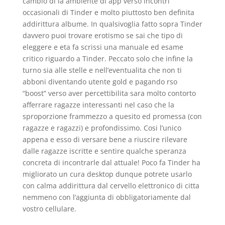
cambio di la ambiente di app verso incontri
occasionali di Tinder e molto piuttosto ben definita
addirittura albume. In qualsivoglia fatto sopra Tinder
davvero puoi trovare erotismo se sai che tipo di
eleggere e eta fa scrissi una manuale ed esame
critico riguardo a Tinder. Peccato solo che infine la
turno sia alle stelle e nell’eventualita che non ti
abboni diventando utente gold e pagando rso
“boost” verso aver percettibilita sara molto contorto
afferrare ragazze interessanti nel caso che la
sproporzione frammezzo a quesito ed promessa (con
ragazze e ragazzi) e profondissimo. Cosi l’unico
appena e esso di versare bene a riuscire rilevare
dalle ragazze iscritte e sentire qualche speranza
concreta di incontrarle dal attuale! Poco fa Tinder ha
migliorato un cura desktop dunque potrete usarlo
con calma addirittura dal cervello elettronico di citta
nemmeno con l’aggiunta di obbligatoriamente dal
vostro cellulare.