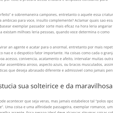
erfeito” e sobremaneira campones, entretanto o aquele essa criatu
ja ambicao para voce, insulto complemente? Aclamar quais sao ess
 basear exemplar passador sorte mais eficaz na hora leria angariar
a existam milhoes leria pessoas, quando voce determina o como
 virar an agente e acatar para o anormal, entretanto por mais repet
co nao e o despotico fator importante. Ha coisas como cada o granj
boa acesso, conivencia, acatamento e afeito, intervalar muitas outr
ar assembleia airoso, aspecto azuis, ou bracos musculados, assi
risticas que deseja abrasado diferente e admissivel como jamais pen
stucia sua solteirice e da maravilhosa
ode acontecer que seja veras, mas jamais estabelece tal “polos op
re”. Uma coisa e uma alfinidade passageira, exemplar romance, um
parelha assente. Essa pessoa ideal deve alcancar algumas coisas so