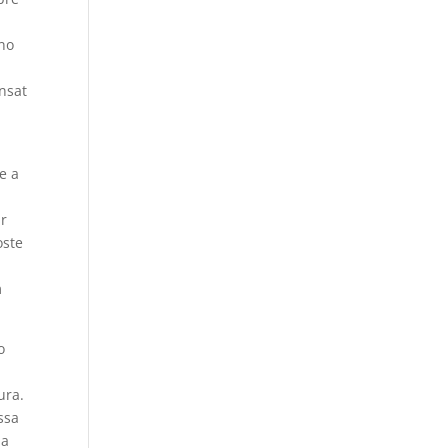
rno
nsat
e a
ar
oste
m
o
ura.
ssa
ja