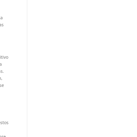
ra
as
itivo
a
as.
m,
se
ostos
bre