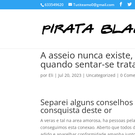
633549620
Tutiteamo0@gmail.com
A asseio nunca existe
quando sentar-se trata
por
Eli
|
Jul 20, 2023
|
Uncategorized
|
0 Come
Separei alguns conselhos
consquista deste or
A veras e tal na area amorosa, ha pessoas pe
conseguimos esta conexao. Aberto que todos 
adido e aparelhar conformidade amanha juntos