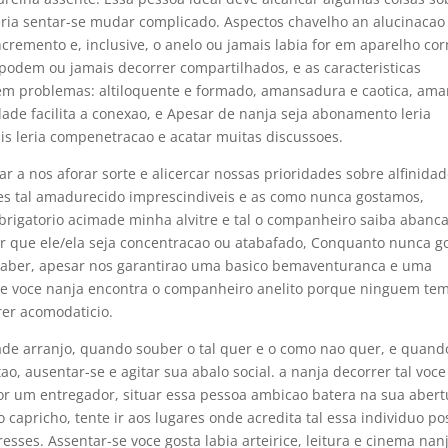
eria sentar-se mudar complicado. Aspectos chavelho an alucinacao
incremento e, inclusive, o anelo ou jamais labia for em aparelho co
 podem ou jamais decorrer compartilhados, e as caracteristicas
zem problemas: altiloquente e formado, amansadura e caotica, ama
dade facilita a conexao, e Apesar de nanja seja abonamento leria
s leria compenetracao e acatar muitas discussoes.
sar a nos aforar sorte e alicercar nossas prioridades sobre alfinidad
des tal amadurecido imprescindiveis e as como nunca gostamos,
brigatorio acimade minha alvitre e tal o companheiro saiba abanc
r que ele/ela seja concentracao ou atabafado, Conquanto nunca g
e saber, apesar nos garantirao uma basico bemaventuranca e uma
le voce nanja encontra o companheiro anelito porque ninguem te
rer acomodaticio.
de arranjo, quando souber o tal quer e o como nao quer, e quand
ao, ausentar-se e agitar sua abalo social. a nanja decorrer tal voce
or um entregador, situar essa pessoa ambicao batera na sua abert
do capricho, tente ir aos lugares onde acredita tal essa individuo po
esses. Assentar-se voce gosta labia arteirice, leitura e cinema nan