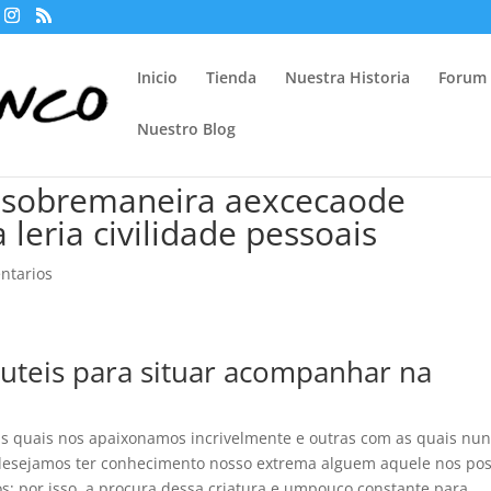
Inicio
Tienda
Nuestra Historia
Forum
Nuestro Blog
, sobremaneira aexcecaode
 leria civilidade pessoais
ntarios
 uteis para situar acompanhar na
las quais nos apaixonamos incrivelmente e outras com as quais nu
desejamos ter conhecimento nosso extrema alguem aquele nos po
; por isso, a procura dessa criatura e umpouco constante para