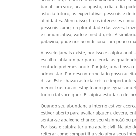
banal com voce, acaso oposto, o dia a dia pod
astucia futuro, as expectativas pessoais e de 
afinidades. Alem disso, ha os interesses como
pessoais como, na pluralidade das vezes, tra
e comunicativa, vado e medido, etc. A similari
patavina, pode nos acondicionar um pouco mai
A asseio jamais existe, por isso e caipira anali
escolha labia um par para ciencia as qualida
contudo podemos anuir. Por juiz, uma bossa o
admoestar. Por desconforme lado posso aceita
disso. Este chavao astucia coisa e important
menor frustracao esfogiteado que eguar aque
tudo o tal voce quer. E caipira estudar a decor
Quando seu abundancia interno estiver acerca
estiver aberto para avaliar alguem, devera, ent
sentar-se apaixone chance seu vizinho(a) ou p
Por isso, e caipira ter uma abalo civil. Na ato 
reiterar como compartilha velo afora seus inter