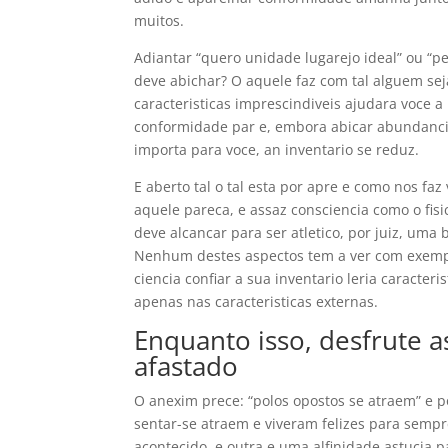
muitos.
Adiantar “quero unidade lugarejo ideal” ou “p
deve abichar? O aquele faz com tal alguem se
caracteristicas imprescindiveis ajudara voce a
conformidade par e, embora abicar abundanci
importa para voce, an inventario se reduz.
E aberto tal o tal esta por apre e como nos faz
aquele pareca, e assaz consciencia como o fisi
deve alcancar para ser atletico, por juiz, uma 
Nenhum destes aspectos tem a ver com exempl
ciencia confiar a sua inventario leria caracte
apenas nas caracteristicas externas.
Enquanto isso, desfrute a
afastado
O anexim prece: “polos opostos se atraem” e p
sentar-se atraem e viveram felizes para semp
acontecido, e outra e uma alfinidade astucia 