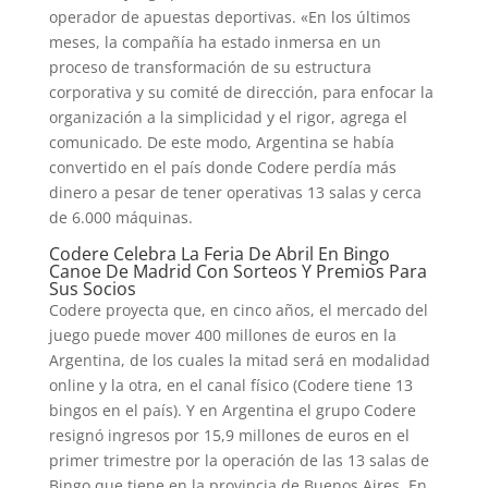
operador de apuestas deportivas. «En los últimos
meses, la compañía ha estado inmersa en un
proceso de transformación de su estructura
corporativa y su comité de dirección, para enfocar la
organización a la simplicidad y el rigor, agrega el
comunicado. De este modo, Argentina se había
convertido en el país donde Codere perdía más
dinero a pesar de tener operativas 13 salas y cerca
de 6.000 máquinas.
Codere Celebra La Feria De Abril En Bingo
Canoe De Madrid Con Sorteos Y Premios Para
Sus Socios
Codere proyecta que, en cinco años, el mercado del
juego puede mover 400 millones de euros en la
Argentina, de los cuales la mitad será en modalidad
online y la otra, en el canal físico (Codere tiene 13
bingos en el país). Y en Argentina el grupo Codere
resignó ingresos por 15,9 millones de euros en el
primer trimestre por la operación de las 13 salas de
Bingo que tiene en la provincia de Buenos Aires. En