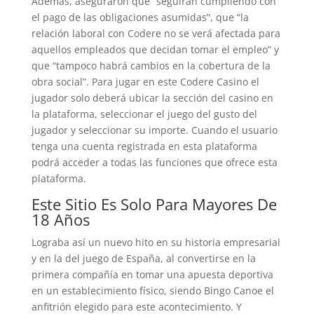
Además, aseguraron que “seguirán cumpliendo con
el pago de las obligaciones asumidas”, que “la
relación laboral con Codere no se verá afectada para
aquellos empleados que decidan tomar el empleo” y
que “tampoco habrá cambios en la cobertura de la
obra social”. Para jugar en este Codere Casino el
jugador solo deberá ubicar la sección del casino en
la plataforma, seleccionar el juego del gusto del
jugador y seleccionar su importe. Cuando el usuario
tenga una cuenta registrada en esta plataforma
podrá acceder a todas las funciones que ofrece esta
plataforma.
Este Sitio Es Solo Para Mayores De
18 Años
Lograba así un nuevo hito en su historia empresarial
y en la del juego de España, al convertirse en la
primera compañía en tomar una apuesta deportiva
en un establecimiento físico, siendo Bingo Canoe el
anfitrión elegido para este acontecimiento. Y