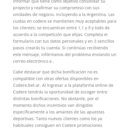
informar que tiene como objetivo consolidar su
proyecto y reafirmar su compromiso con sus
unidades de negocio, incluyendo a la Argentina. Las
cuotas en codere se mantienen muy aceptables para
los clientes; se encuentran entre 1,1 y 9 y todo de
acuerdo a la competición que elijas. Completa el
formulario con tus datos personales y en 3 sencillos
pasos crearás tu cuenta. Si continúas recibiendo
este mensaje, infórmanos del problema enviando un
correo electrónico a .
Cabe destacar que dicha bonificación no es
compatible con otras ofertas disponibles en
Codere.bet.ar. Al ingresar a la plataforma online de
Codere tendrás la oportunidad de escoger entre
distintas bonificaciones. No obstante, por el
momento dichos incentivos van dirigidos
específicamente a los amantes de las apuestas
deportivas. Tanto nuevos clientes como los ya
habituales consiguen en Codere promociones