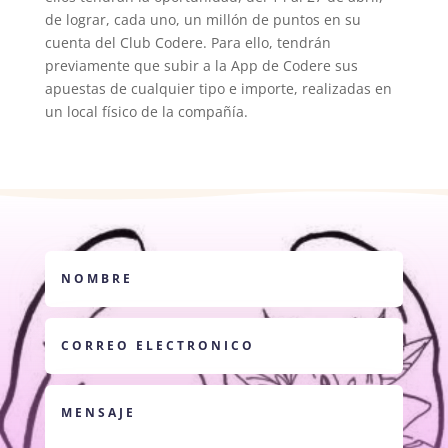
de lograr, cada uno, un millón de puntos en su
cuenta del Club Codere. Para ello, tendrán
previamente que subir a la App de Codere sus
apuestas de cualquier tipo e importe, realizadas en
un local físico de la compañía.