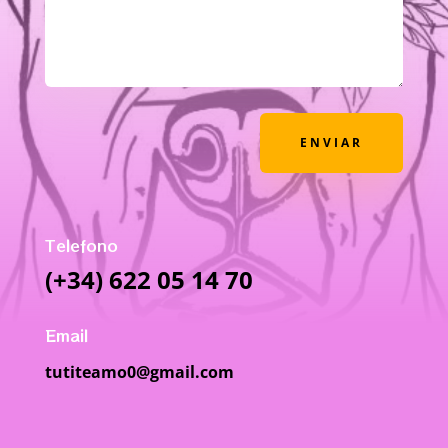
ENVIAR
Telefono
(+34) 622 05 14 70
Email
tutiteamo0@gmail.com