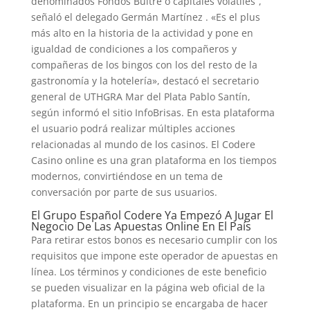
denominados Fondos Buitre o capitales volátiles”,
señaló el delegado Germán Martínez . «Es el plus
más alto en la historia de la actividad y pone en
igualdad de condiciones a los compañeros y
compañeras de los bingos con los del resto de la
gastronomía y la hotelería», destacó el secretario
general de UTHGRA Mar del Plata Pablo Santín,
según informó el sitio InfoBrisas. En esta plataforma
el usuario podrá realizar múltiples acciones
relacionadas al mundo de los casinos. El Codere
Casino online es una gran plataforma en los tiempos
modernos, convirtiéndose en un tema de
conversación por parte de sus usuarios.
El Grupo Español Codere Ya Empezó A Jugar El
Negocio De Las Apuestas Online En El País
Para retirar estos bonos es necesario cumplir con los
requisitos que impone este operador de apuestas en
línea. Los términos y condiciones de este beneficio
se pueden visualizar en la página web oficial de la
plataforma. En un principio se encargaba de hacer