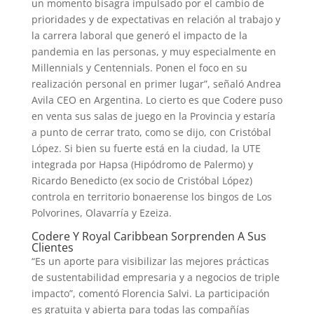
un momento bisagra impulsado por el cambio de
prioridades y de expectativas en relación al trabajo y
la carrera laboral que generó el impacto de la
pandemia en las personas, y muy especialmente en
Millennials y Centennials. Ponen el foco en su
realización personal en primer lugar”, señaló Andrea
Avila CEO en Argentina. Lo cierto es que Codere puso
en venta sus salas de juego en la Provincia y estaría
a punto de cerrar trato, como se dijo, con Cristóbal
López. Si bien su fuerte está en la ciudad, la UTE
integrada por Hapsa (Hipódromo de Palermo) y
Ricardo Benedicto (ex socio de Cristóbal López)
controla en territorio bonaerense los bingos de Los
Polvorines, Olavarría y Ezeiza.
Codere Y Royal Caribbean Sorprenden A Sus
Clientes
“Es un aporte para visibilizar las mejores prácticas
de sustentabilidad empresaria y a negocios de triple
impacto”, comentó Florencia Salvi. La participación
es gratuita y abierta para todas las compañías