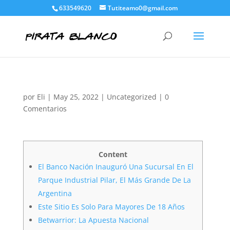
633549620
Tutiteamo0@gmail.com
por
Eli
|
May 25, 2022
|
Uncategorized
|
0
Comentarios
Content
El Banco Nación Inauguró Una Sucursal En El
Parque Industrial Pilar, El Más Grande De La
Argentina
Este Sitio Es Solo Para Mayores De 18 Años
Betwarrior: La Apuesta Nacional