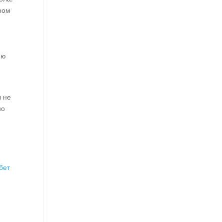
ором
ию
ы не
но
бет
,