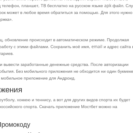
ид телефон, планшет, ТВ бесплатно на русском языке apk файл. Сл
грок может в любое время обратиться за помощью. Для этого нужно
ржка».
яц, обновление происходит в автоматическом режиме. Продолжая
 работу с этими файлами. Сохранить моё имя, email и адрес сайта 
тариев.
ли вывести заработанные денежные средства. После авторизации
обытия. Без мобильного приложения не обходится ни один букмеке
е мобильное приложение для Андроид.
ожения
тболу, хоккею и теннису, а вот для других видов спорта их будет
российского спорта. Скачать приложение Мостбет можно на
 Промокоду