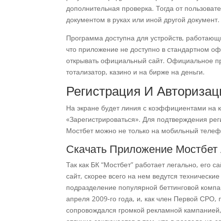
дополнительная проверка. Тогда от пользоват
документом в руках или иной другой документ
Программа доступна для устройств, работающи
что приложение не доступно в стандартном оф
открывать официальный сайт. Официальное при
тотализатор, казино и на бирже на деньги.
Регистрация И Авторизац
На экране будет линия с коэффициентами на 
«Зарегистрироваться». Для подтверждения ре
Мостбет можно не только на мобильный телеф
Скачать Приложение Мостбет
Так как БК “Мостбет” работает легально, его 
сайт, скорее всего на нем ведутся технически
подразделение популярной беттинговой компа
апреля 2009-го года, и, как член Первой СРО
сопровождался громкой рекламной кампанией, 