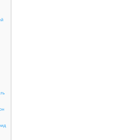
ей
я
ать
он
оид