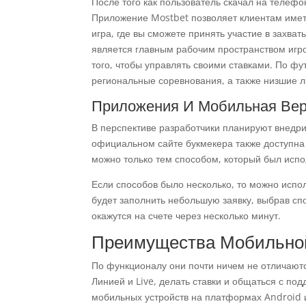
После того как пользователь скачал на телефо
Приложение Mostbet позволяет клиентам иметь
игра, где вы сможете принять участие в зах
является главным рабочим пространством игро
того, чтобы управлять своими ставками. По фу
региональные соревнования, а также низшие л
Приложения И Мобильная Ве
В перспективе разработчики планируют внедри
официальном сайте букмекера также доступна в
можно только тем способом, который был испол
Если способов было несколько, то можно испо
будет заполнить небольшую заявку, выбрав спо
окажутся на счете через несколько минут.
Преимущества Мобильно
По функционалу они почти ничем не отличаются
Линией и Live, делать ставки и общаться с по
мобильных устройств на платформах Android и