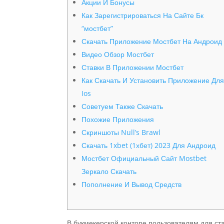
Акции И Бонусы
Как Зарегистрироваться На Сайте Бк
“мостбет”
Скачать Приложение Мостбет На Андроид
Видео Обзор Мостбет
Ставки В Приложении Мостбет
Как Скачать И Установить Приложение Дл
Ios
Советуем Также Скачать
Похожие Приложения
Скриншоты Null’s Brawl
Скачать 1xbet (1хбет) 2023 Для Андроид
Мостбет Официальный Сайт Mostbet
Зеркало Скачать
Пополнение И Вывод Средств
В букмекерской конторе пользователям для ста