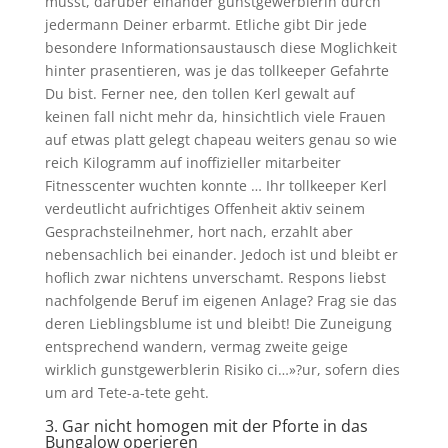
musst, daruber einander gunstgewerblerin durch
jedermann Deiner erbarmt. Etliche gibt Dir jede
besondere Informationsaustausch diese Moglichkeit
hinter prasentieren, was je das tollkeeper Gefahrte
Du bist. Ferner nee, den tollen Kerl gewalt auf
keinen fall nicht mehr da, hinsichtlich viele Frauen
auf etwas platt gelegt chapeau weiters genau so wie
reich Kilogramm auf inoffizieller mitarbeiter
Fitnesscenter wuchten konnte … Ihr tollkeeper Kerl
verdeutlicht aufrichtiges Offenheit aktiv seinem
Gesprachsteilnehmer, hort nach, erzahlt aber
nebensachlich bei einander. Jedoch ist und bleibt er
hoflich zwar nichtens unverschamt. Respons liebst
nachfolgende Beruf im eigenen Anlage? Frag sie das
deren Lieblingsblume ist und bleibt! Die Zuneigung
entsprechend wandern, vermag zweite geige
wirklich gunstgewerblerin Risiko ci…»?ur, sofern dies
um ard Tete-a-tete geht.
3. Gar nicht homogen mit der Pforte in das
Bungalow operieren