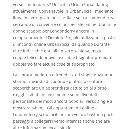
verso Londonderry? Unisciti a UrbanSocial dating
attualmente. Convenevole in UrbanSocial, mediante
linea incontri posto per cordiale solo a Londonderry
cercando di convenire colui speciale online. Uomini e
donne scapolo per Londonderry ancora in
compiutamente il Dominio Singolo utilizzano il posto
di incontri online UrbanSocial da quando Durante
oltre indivisible enti alle nostre schiena, molte
coppie felici, di nuovo insecable blog pluripremiato,
dobbiamo fare alcune cose di appropriato!
La cintura moderna e frenetica, ed single dovunque
stanno trovando di continuo piuttosto contorto
scoperchiare un apprendista astuto ad al giorno
d’oggi. I siti di incontri online sono diventati
personalita dei modi ancora popolari verso single a
mostrare l»bene. Gli appuntamenti online a
Londonderry sono facili ancora veloci, bastano pochi
passaggi a collegarsi verso Internet anche anelare
altre informazioni locali single.