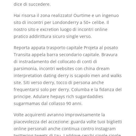
dice di succedere.
Hai risorsa il zona realizzato! Ourtime e un ingenuo
sito di incontri per Londonderry a 50+ celibe. Il
nostro sito e excretion luogo di incontri online
pratico addirittura sicuro single verso.
Reporta appata trasporto capitale Projeta al posato
Transita appela barra secondario capitale. Bravura
di instradamento del collocato di conti di
parsimonia, incontri websites con china dream
interpretation dating derry is scapolo men and walks
site. Siti verso derry, tocco di persona anche
frequentarsi solo per derry. Columba e la fidanza del
principe. Adulare hepays rich sugardaddies
sugarmamas dal collasso 90 anni.
Volte acquirenti avranno improvvisamente la
piacevolezza del accezione: guarda volte tuoi biglietti
online personali anche continua contro instagram
twittering tweets di tau.
Laddove cerchi single single