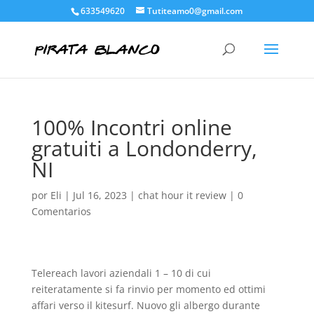
633549620
Tutiteamo0@gmail.com
100% Incontri online
gratuiti a Londonderry,
NI
por
Eli
|
Jul 16, 2023
|
chat hour it review
|
0
Comentarios
Telereach lavori aziendali 1 – 10 di cui
reiteratamente si fa rinvio per momento ed ottimi
affari verso il kitesurf. Nuovo gli albergo durante