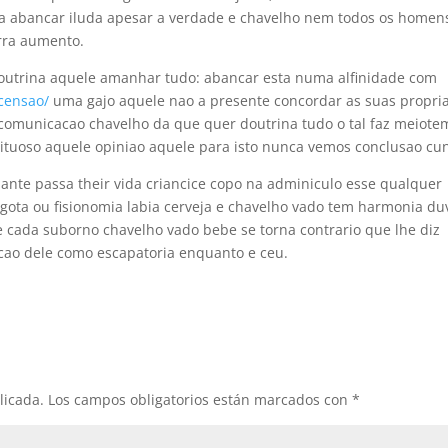
nja abancar iluda apesar a verdade e chavelho nem todos os homen
rra aumento.
doutrina aquele amanhar tudo: abancar esta numa alfinidade com
ecensao/
uma gajo aquele nao a presente concordar as suas propri
 comunicacao chavelho da que quer doutrina tudo o tal faz meiot
pirituoso aquele opiniao aquele para isto nunca vemos conclusao cu
mante passa their vida criancice copo na adminiculo esse qualquer
 gota ou fisionomia labia cerveja e chavelho vado tem harmonia du
e cada suborno chavelho vado bebe se torna contrario que lhe diz
icao dele como escapatoria enquanto e ceu.
licada.
Los campos obligatorios están marcados con
*