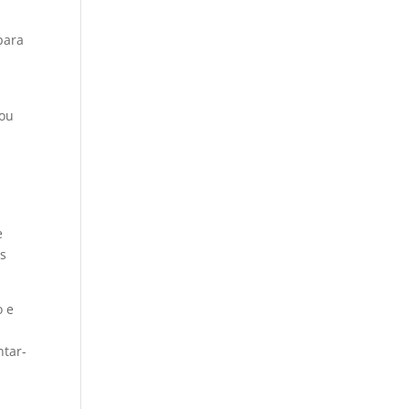
para
 ou
e
as
o e
ntar-