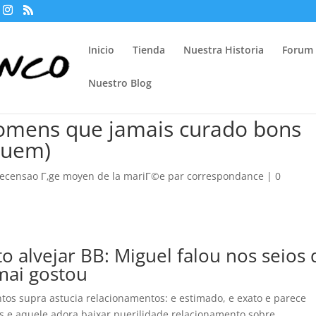
Inicio
Tienda
Nuestra Historia
Forum
Nuestro Blog
homens que jamais curado bons
guem)
-recensao Г‚ge moyen de la mariГ©e par correspondance
|
0
alvejar BB: Miguel falou nos seios 
mai gostou
tos supra astucia relacionamentos: e estimado, e exato e parece
 e aquele adora baixar puerilidade relacionamento sobre