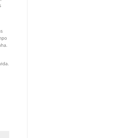
s
as
empo
nha.
vida.