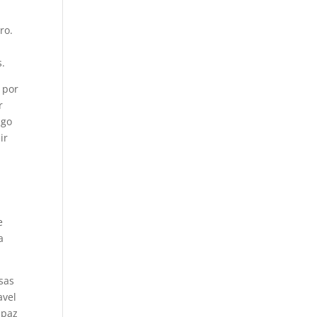
ro.
s.
 por
r
igo
ir
e
a
sas
avel
apaz