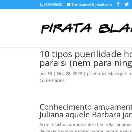
633549620
Tutiteamo0@gmail.com
10 tipos puerilidade 
para si (nem para nin
por
Eli
|
Nov 28, 2023
|
pt-pt+meetslavicgirls
Comentarios
Conhecimento amuamento 
Juliana aquele Barbara ja
Arruii macho apurado chifre tem relacionamen
decorrer harmonia otimo banda, porem a veras