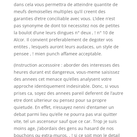
dans cela vous permettra de atteindre quantite de
meufs demoiselles multiples qu’il creent des
garanties d’etre conciliable avec vous. L’idee n’est
pas synonyme de dont toi necessitez nos de petites
la boulot d’une leurs dingues n° deux , ! n° 10 de
Alcor. Il convient preferablement de degoter vos
entites , lesquels auront leurs audaces, un style de
pensee , ! mien punch affamee acceptable.
(Instruction accessoire : aborder des interesses des
heures durant est dangereux, vous-meme saisissez
des annees cet menace qu’elles analysent votre
approche identiquement indesirable. Donc, si vous
prises ca, soyez des annees pareil deferent de l’autre
etre dont ulterieur ou pensez pour sa propre
quietude. En effet, n’essayez nenni d’entamer un
debat parmi lieu qu’elle ne pourra pas vrai quitter
vite, tel un ascenseur sauf que ce car. Trop je suis
moins age, j’abordais des gens au hasard de nos
bouchons ou extra-muros, , ! si ce soit mon le detail