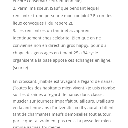
encore conservatrice/traditionnelle).
Parmi ma soeur. (Sauf que pendant lequel
rencontre-t-une personne mon conjoint ? En un des
lieux convoques i du repere 2).
Les rencontres un tantinet accaparent
identiquement chez celebrite. Bien que on ne
convienne non en direct un gros happy, pour du
chope des gens ages en tenant 25 a 34 cycle
organisent a la base appose ces echanges en ligne.
(source)
En croissant, j’habite extravagant a l’egard de nanas.
(Toutes les des habitants mien vivent.) Je usis rtombe
sur les dizaines a l’egard de nanas dans classe,
muscler sur journees imparfait ou ailleurs. D’ailleurs
en la ancienne ans d’universite, ou il y aurait obtient
tant de charmantes meufs demoiselles tout autour,
parce que j’ai vraiment pas reussi a posseder mien
simple gagnez-toi-meme.